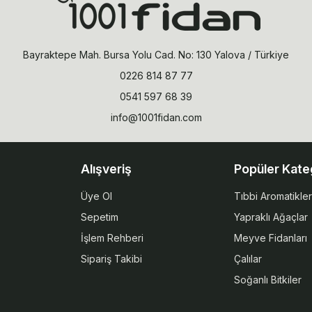
Bayraktepe Mah. Bursa Yolu Cad. No: 130 Yalova / Türkiye
0226 814 87 77
0541 597 68 39
info@1001fidan.com
Alışveriş
Popüler Kate
Üye Ol
Tıbbi Aromatikler
Sepetim
Yapraklı Ağaçlar
İşlem Rehberi
Meyve Fidanları
Sipariş Takibi
Çalılar
Soğanlı Bitkiler