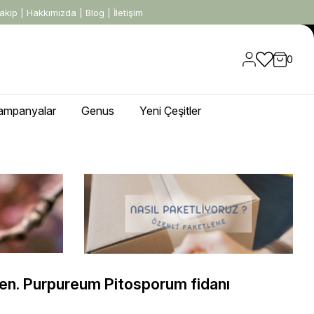
akip
|
Hakkımızda
|
Blog
|
İletişim
0
ampanyalar
Genus
Yeni Çeşitler
en. Purpureum Pitosporum fidanı