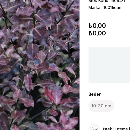
Stok Kodu
6094-1
Marka
:
1001fidan
₺0,00
₺0,00
Beden
10-30 cm
İstek Listeme 