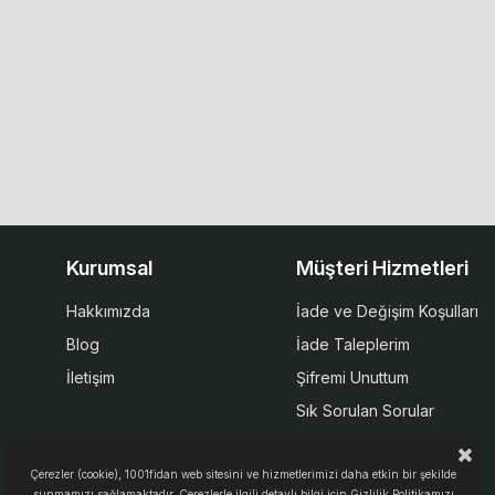
Kurumsal
Müşteri Hizmetleri
Hakkımızda
İade ve Değişim Koşulları
Blog
İade Taleplerim
İletişim
Şifremi Unuttum
Sık Sorulan Sorular
Çerezler (cookie), 1001fidan web sitesini ve hizmetlerimizi daha etkin bir şekilde
sunmamızı sağlamaktadır. Çerezlerle ilgili detaylı bilgi için Gizlilik Politikamızı