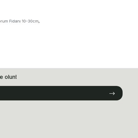
orum Fidanı 10-30cm
,
e olun!