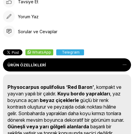
Tavsiye Et
Yorum Yaz
Sorular ve Cevaplar
WhatsApp
Telegram
ÜRÜN ÖZELLIKLERI
Physocarpus opulifolius ‘Red Baron’
, kompakt ve
yayvan yapılı bir çalıdır.
Koyu bordo yaprakları
, yaz
boyunca açan
beyaz çiçeklerle
güçlü bir renk
kontrastı oluşturur ve peyzajda odak noktası hâline
gelir. Sonbaharda yaprakları daha koyu kırmızı tonlara
dönerek mevsim boyunca dekoratif bir görünüm sunar.
Güneşli veya yarı gölgeli alanlarda
başarılı bir
şekilde yetişir ve toprak konusunda seçici değildir.