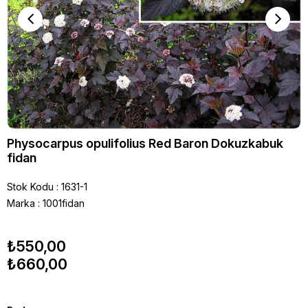
Physocarpus opulifolius Red Baron Dokuzkabuk
fidan
Stok Kodu
1631-1
Marka
:
1001fidan
₺550,00
₺660,00