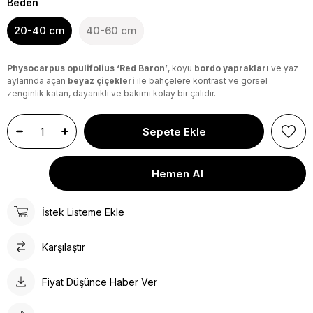
Beden
20-40 cm
40-60 cm
Physocarpus opulifolius ‘Red Baron’
, koyu
bordo yaprakları
ve yaz
aylarında açan
beyaz çiçekleri
ile bahçelere kontrast ve görsel
zenginlik katan, dayanıklı ve bakımı kolay bir çalıdır.
İstek Listeme Ekle
Karşılaştır
Fiyat Düşünce Haber Ver