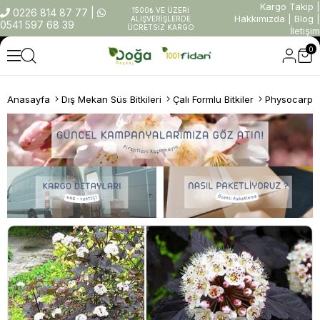
Kargo Takip
|
1500₺ VE ÜZERİ
0226 814 87 77
|
Hakkımızda
|
Blog
|
ALIŞVERİŞLERDE
0541 597 68 39
ÜCRETSİZ KARGO
İletişim
0
Anasayfa
Dış Mekan Süs Bitkileri
Çalı Formlu Bitkiler
Physocarpus