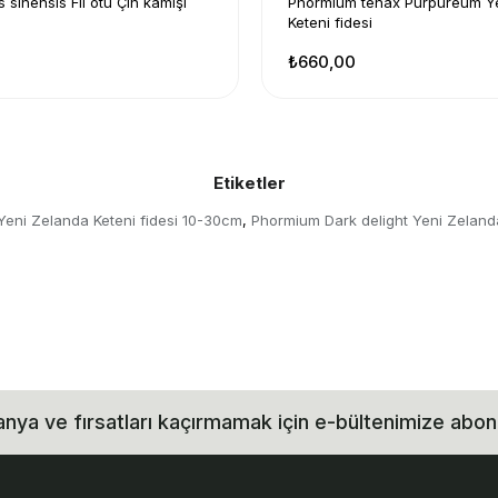
 sinensis Fil otu Çin kamışı
Phormium tenax Purpureum Y
Keteni fidesi
₺660,00
Etiketler
Yeni Zelanda Keteni fidesi 10-30cm
Phormium Dark delight Yeni Zeland
,
ya ve fırsatları kaçırmamak için e-bültenimize abon