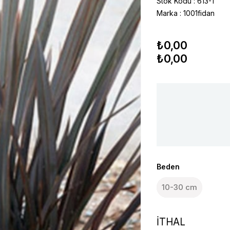
Stok Kodu
613-1
Marka
:
1001fidan
₺0,00
₺0,00
Beden
10-30 cm
İTHAL