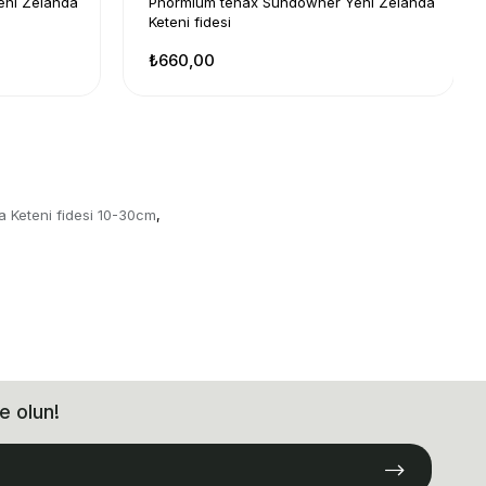
eni Zelanda
Phormium tenax Sundowner Yeni Zelanda
Keteni fidesi
₺660,00
a Keteni fidesi 10-30cm
,
e olun!