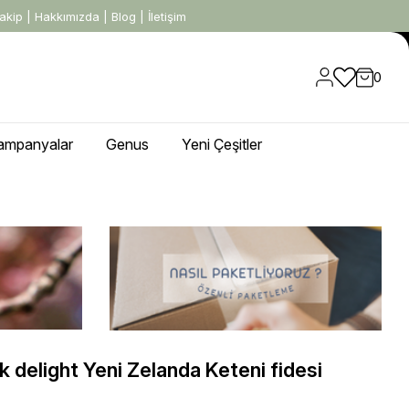
akip
|
Hakkımızda
|
Blog
|
İletişim
0
ampanyalar
Genus
Yeni Çeşitler
 delight Yeni Zelanda Keteni fidesi