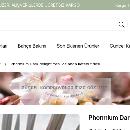
 ÜZERİ ALIŞVERİŞLERDE ÜCRETSİZ KARGO
Kargo T
ları
Bahçe Bakımı
Son Eklenen Ürünler
Güncel K
r
Phormium Dark delight Yeni Zelanda Keteni fidesi
Phormium Dark