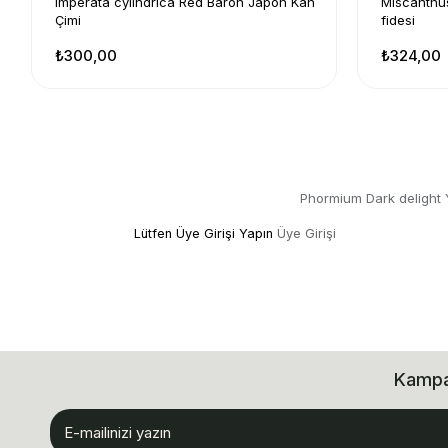
Imperata cylindrica Red Baron Japon Kan
Miscanthus
Çimi
fidesi
₺300,00
₺324,00
Phormium Dark delight 
Lütfen Üye Girişi Yapın
Üye Girişi
Kampan