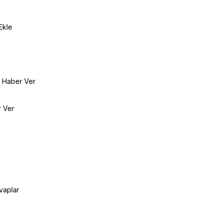
Ekle
e Haber Ver
r Ver
vaplar