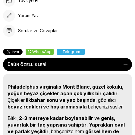
Tavsiye Et
Yorum Yaz
Sorular ve Cevaplar
WhatsApp
Telegram
ÜRÜN ÖZELLIKLERI
Philadelphus virginalis Mont Blanc
,
güzel kokulu,
yoğun beyaz çiçekler açan çok yıllık bir çalıdır
.
Çiçekler
ilkbahar sonu ve yaz başında
, göz alıcı
beyaz renkleri ve hoş aromasıyla
bahçenizi süsler.
Bitki,
2-3 metreye kadar boylanabilir
ve
geniş,
yuvarlak bir taç yapısına sahiptir
.
Yaprakları oval
ve parlak yeşildir
, bahçenize hem
görsel hem de