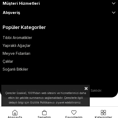
Müşteri Hizmetleri
Alışveriş
Popüler Kategoriler
Tıbbi Aromatikler
Yapraklı Ağaçlar
Meyve Fidanları
Çalılar
Soğanlı Bitkiler
© 2025 1001fidan - dogapeyzaj.com. Tüm Hakları Saklıdır.
Çerezler (cookie), 1001fidan web sitesini ve hizmetlerimizi daha
etkin bir şekilde sunmamızı sağlamaktadır. Çerezlerle ilgili
detaylı bilgi için Gizlilik Politikamızı ziyaret edebilirsiniz.
Anasayfa
Sepetim
Favorilerim
Kategoriler