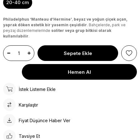
20-40 cm
Philadelphus ‘Manteau d’Hermine’
,
beyaz ve yoğun çiçek açan,
yaprak döken estetik bir yasemin çeşididir
. Bahçelerde, park ve
peyzaj düzenlemelerinde
soliter veya grup bitkisi olarak
kullanılabilir
.
İstek Listeme Ekle
Karşılaştır
Fiyat Düşünce Haber Ver
Tavsiye Et