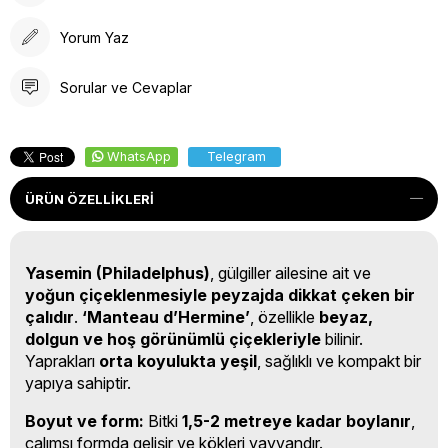
Yorum Yaz
Sorular ve Cevaplar
WhatsApp
Telegram
ÜRÜN ÖZELLIKLERI
Yasemin (Philadelphus)
, gülgiller ailesine ait ve
yoğun çiçeklenmesiyle peyzajda dikkat çeken bir
çalıdır
.
‘Manteau d’Hermine’
, özellikle
beyaz,
dolgun ve hoş görünümlü çiçekleriyle
bilinir.
Yaprakları
orta koyulukta yeşil
, sağlıklı ve kompakt bir
yapıya sahiptir.
Boyut ve form:
Bitki
1,5-2 metreye kadar boylanır
,
çalımsı formda gelişir ve kökleri yayvandır.