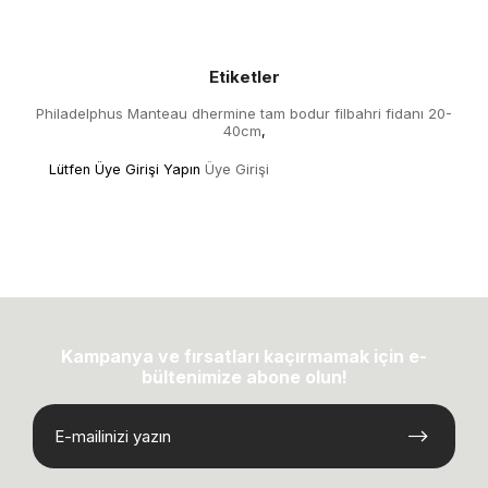
Etiketler
Philadelphus Manteau dhermine tam bodur filbahri fidanı 20-
40cm
,
Lütfen Üye Girişi Yapın
Üye Girişi
Kampanya ve fırsatları kaçırmamak için e-
bültenimize abone olun!