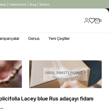
akip
|
Hakkımızda
|
Blog
|
İletişim
0
ampanyalar
Genus
Yeni Çeşitler
ı
plicifolia Lacey blue Rus adaçayı fidanı