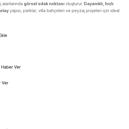
 alanlarında
görsel odak noktası
oluşturur.
Dayanıklı, hızlı
kolay
yapısı, parklar, villa bahçeleri ve peyzaj projeleri için ideal
Ekle
e Haber Ver
r Ver