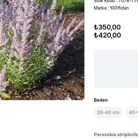
Stok Kodu
7078-77
Marka
:
1001fidan
₺350,00
₺420,00
Beden
20-40 cm
40-
Perovskia atriplicifo