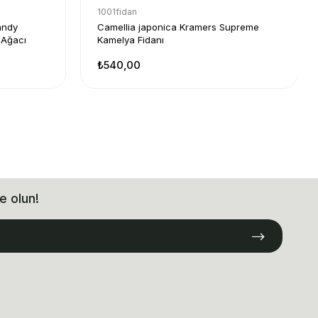
1001fidan
andy
Camellia japonica Kramers Supreme
 Ağacı
Kamelya Fidanı
₺540,00
e olun!