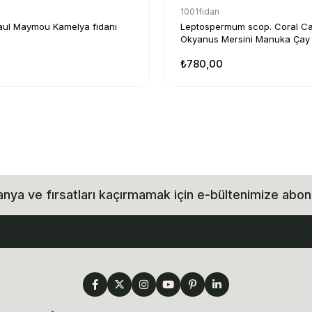
1001fidan
aul Maymou Kamelya fidanı
Leptospermum scop. Coral C
Okyanus Mersini Manuka Çay
₺780,00
ya ve fırsatları kaçırmamak için e-bültenimize abon