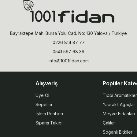
Bayraktepe Mah. Bursa Yolu Cad. No: 130 Yalova / Türkiye
0226 814 87 77
0541 597 68 39
info@1001fidan.com
Alışveriş
Popüler Kate
Üye Ol
Tıbbi Aromatikler
Sepetim
Yapraklı Ağaçlar
İşlem Rehberi
Meyve Fidanları
Sipariş Takibi
Çalılar
Soğanlı Bitkiler