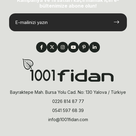
bültenimize abone olun!
Bayraktepe Mah. Bursa Yolu Cad. No: 130 Yalova / Türkiye
0226 814 87 77
0541 597 68 39
info@1001fidan.com