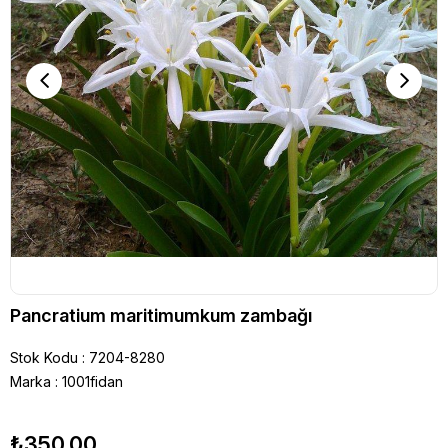
Pancratium maritimumkum zambağı
Stok Kodu
7204-8280
Marka
:
1001fidan
₺350,00