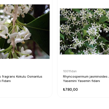
1001fidan
 fragrans Kokulu Osmantus
Rhyncospermum jasminoides 
i Fidanı
Yasemini Yasemin fidanı
₺780,00