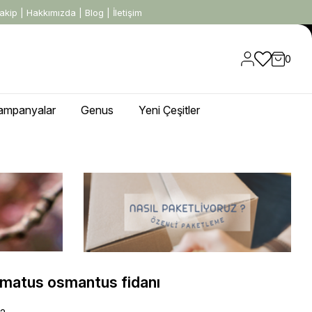
akip
|
Hakkımızda
|
Blog
|
İletişim
0
ampanyalar
Genus
Yeni Çeşitler
matus osmantus fidanı