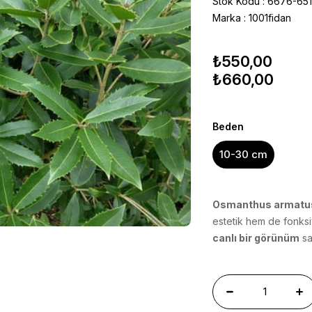
Stok Kodu
6676-65
Marka
:
1001fidan
₺550,00
₺660,00
Beden
10-30 cm
Osmanthus armatu
estetik hem de fonksi
canlı bir görünüm
sa