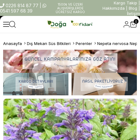
Kargo Takip
|
1500₺ VE ÜZERİ
0226 814 87 77
|
Hakkımızda
|
Blog
|
ALIŞVERİŞLERDE
0541 597 68 39
ÜCRETSİZ KARGO
İletişim
0
Anasayfa
Dış Mekan Süs Bitkileri
Perenler
Nepeta nervosa Neptu