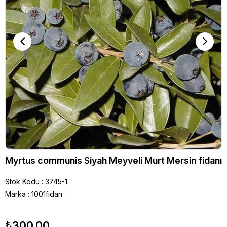
Myrtus communis Siyah Meyveli Murt Mersin fidanı
Stok Kodu
3745-1
Marka
:
1001fidan
₺300,00