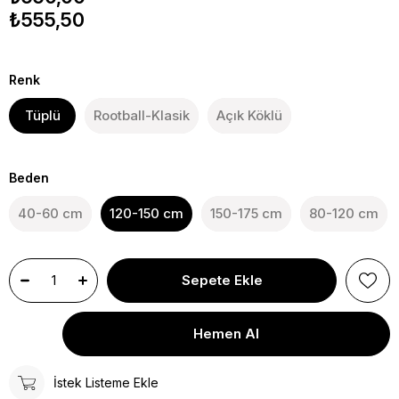
₺555,50
Renk
Tüplü
Rootball-Klasik
Açık Köklü
Beden
40-60 cm
120-150 cm
150-175 cm
80-120 cm
İstek Listeme Ekle