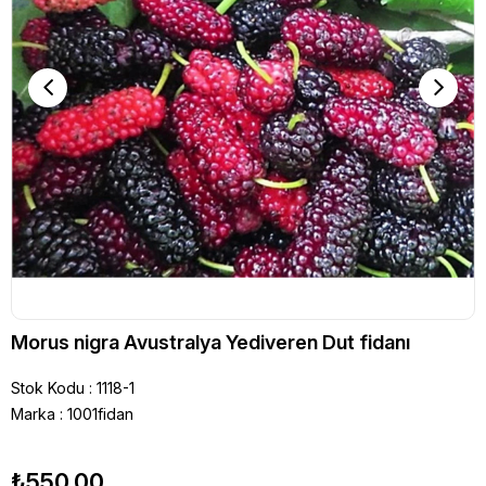
Morus nigra Avustralya Yediveren Dut fidanı
Stok Kodu
1118-1
Marka
:
1001fidan
₺550,00