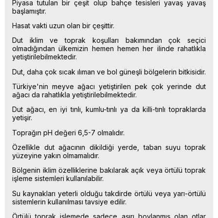
Piyasa tutulan bir çeşit olup bahçe tesisleri yavaş yavaş
başlamıştır.
Hasat vakti uzun olan bir çeşittir.
Dut iklim ve toprak koşulları bakımından çok seçici
olmadığından ülkemizin hemen hemen her ilinde rahatlıkla
yetiştirilebilmektedir.
Dut, daha çok sıcak ılıman ve bol güneşli bölgelerin bitkisidir.
Türkiye'nin meyve ağacı yetiştirilen pek çok yerinde dut
ağacı da rahatlıkla yetiştirilebilmektedir.
Dut ağacı, en iyi tınlı, kumlu-tınlı ya da killi-tınlı topraklarda
yetişir.
Toprağın pH değeri 6,5-7 olmalıdır.
Özellikle dut ağacının dikildiği yerde, taban suyu toprak
yüzeyine yakın olmamalıdır.
Bölgenin iklim özelliklerine bakılarak açık veya örtülü toprak
işleme sistemleri kullanılabilir.
Su kaynakları yeterli olduğu takdirde örtülü veya yarı-örtülü
sistemlerin kullanılması tavsiye edilir.
Örtülü toprak işlemede sadece aşırı boylanmış olan otlar