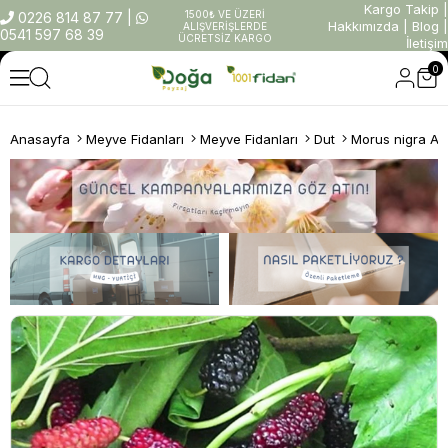
Kargo Takip
|
1500₺ VE ÜZERİ
0226 814 87 77
|
Hakkımızda
|
Blog
|
ALIŞVERİŞLERDE
0541 597 68 39
ÜCRETSİZ KARGO
İletişim
0
Anasayfa
Meyve Fidanları
Meyve Fidanları
Dut
Morus nigra Avu