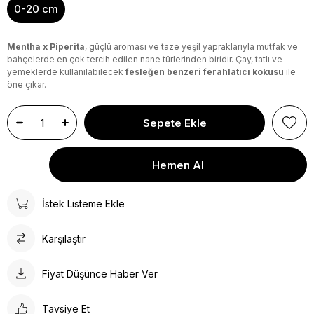
0-20 cm
Mentha x Piperita
, güçlü aroması ve taze yeşil yapraklarıyla mutfak ve
bahçelerde en çok tercih edilen nane türlerinden biridir. Çay, tatlı ve
yemeklerde kullanılabilecek
fesleğen benzeri ferahlatıcı kokusu
ile
öne çıkar.
İstek Listeme Ekle
Karşılaştır
Fiyat Düşünce Haber Ver
Tavsiye Et