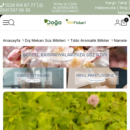
Kargo Takip
|
1500₺ VE ÜZERİ
0226 814 87 77
|
Hakkımızda
|
Blog
|
ALIŞVERİŞLERDE
0541 597 68 39
ÜCRETSİZ KARGO
İletişim
0
Anasayfa
Dış Mekan Süs Bitkileri
Tıbbi Aromatik Bitkiler
Naneler