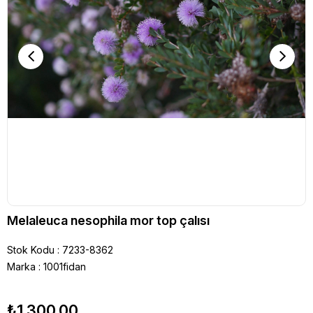
Melaleuca nesophila mor top çalısı
Stok Kodu
7233-8362
Marka
:
1001fidan
₺1.300,00