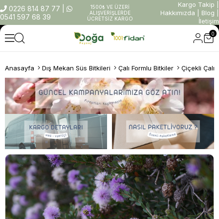
Kargo Takip
|
1500₺ VE ÜZERİ
0226 814 87 77
|
Hakkımızda
|
Blog
|
ALIŞVERİŞLERDE
0541 597 68 39
ÜCRETSİZ KARGO
İletişim
0
Anasayfa
Dış Mekan Süs Bitkileri
Çalı Formlu Bitkiler
Çiçekli Çalıl