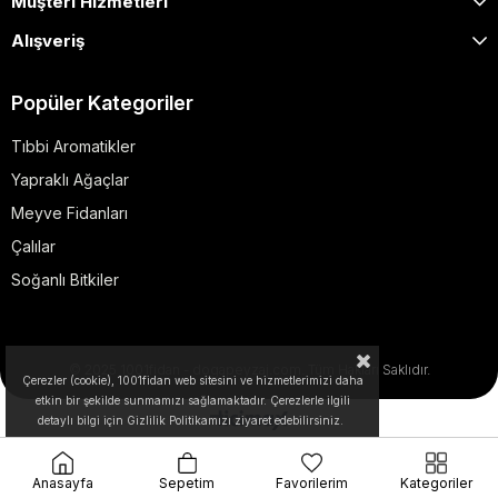
Müşteri Hizmetleri
Alışveriş
Popüler Kategoriler
Tıbbi Aromatikler
Yapraklı Ağaçlar
Meyve Fidanları
Çalılar
Soğanlı Bitkiler
© 2025 1001fidan - dogapeyzaj.com. Tüm Hakları Saklıdır.
Çerezler (cookie), 1001fidan web sitesini ve hizmetlerimizi daha
etkin bir şekilde sunmamızı sağlamaktadır. Çerezlerle ilgili
detaylı bilgi için Gizlilik Politikamızı ziyaret edebilirsiniz.
Anasayfa
Sepetim
Favorilerim
Kategoriler