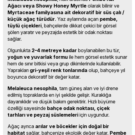
Ağacı veya Showy Honey Myrtle
olarak bilinir ve
Myrtaceae familyasına ait dekoratif bir süs çalı /
küçük ağaç türüdür
. Yaz aylarında açan
pembe,
tüylü çiçekleri
, bahçelerde dikkat çekici bir görsel
şölen yaratır ve peyzajda estetik bir odak noktası
sağlar.
Olgunlukta
2–4 metreye kadar
boylanabilen bu tür,
yoğun ve yuvarlak formu
ile hem görsel estetik sunar
hem de sınır bitkisi veya grup dikimlerinde kullanılabilir.
Yaprakları
gri-yeşil renk tonlarında
olup, bahçeye yıl
boyunca dekoratif bir değer katar.
Melaleuca nesophila
, tam güneş alan ve iyi drene
edilmiş topraklarda en iyi şekilde gelişir. Kuraklığa
dayanıklıdır ve düşük bakım gerektirir. Hızlı büyüme
özelliği sayesinde
bahçe odak noktası, çiçek
tarhları ve peyzaj süslemeleri
için uygundur.
Ağaç ayrıca
arılar ve böcekler için doğal bir
habitat
sağlar, bahçenize ekolojik değer katar.
Pembe