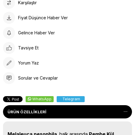
Karşılaştır
Fiyat Düşünce Haber Ver
Gelince Haber Ver
Tavsiye Et
Yorum Yaz
Sorular ve Cevaplar
WhatsApp
Telegram
ÜRÜN ÖZELLIKLERI
Melaleuca nesophila
, halk arasında
Pembe Kül