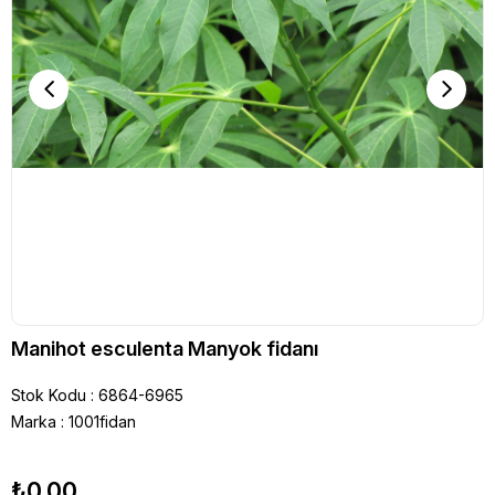
Manihot esculenta Manyok fidanı
Stok Kodu
6864-6965
Marka
:
1001fidan
₺0,00