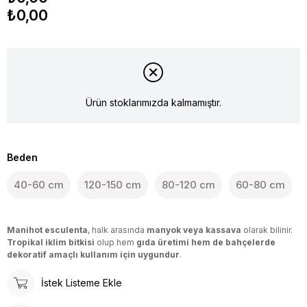
₺0,00
Ürün stoklarımızda kalmamıştır.
Beden
40-60 cm
120-150 cm
80-120 cm
60-80 cm
Manihot esculenta
, halk arasında
manyok veya kassava
olarak bilinir.
Tropikal iklim bitkisi
olup hem
gıda üretimi hem de bahçelerde
dekoratif amaçlı kullanım için uygundur
.
İstek Listeme Ekle