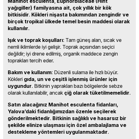
Manihot esculenta
,
Euphorbiaceae (Hint
yağıgiller) familyasına ait, çok yıllık bir kök
bitkisidir
.
Kökleri nişasta bakımından zengindir ve
birçok tropikal ülkede temel besin maddesi olarak
kullanılır
.
Işık ve toprak koşulları
: Tam güneş alan, sıcak ve
nemli iklimlerde iyi gelişir. Toprak açısından seçici
değildir; iyi drene edilmiş, organik maddece zengin
toprakları tercih eder.
Bakım ve kullanım
: Düzenli sulama ile hızlı büyür.
Kökleri
gıda, un ve çeşitli işlenmiş ürünler için
uygundur
. Bitkinin yaprakları bazı bölgelerde sebze
olarak kullanılabilir, ancak
çiğ olarak tüketilmemelidir
.
Satın alacağınız Manihot esculenta fidanları,
Yalova’daki fidanlığımızdan özenle seçilerek
gönderilmektedir
.
Bitkinin sağlıklı ve hasarsız bir
şekilde elinize ulaşması için özel ambalajlama ve
destekleme yöntemleri uygulanmaktadır
.