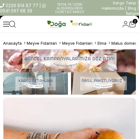
Kargo Takip
|
1500₺ VE ÜZERİ
0226 814 87 77
|
Hakkımızda
|
Blog
|
ALIŞVERİŞLERDE
0541 597 68 39
ÜCRETSİZ KARGO
İletişim
0
Anasayfa
Meyve Fidanları
Meyve Fidanları
Elma
Malus domesti