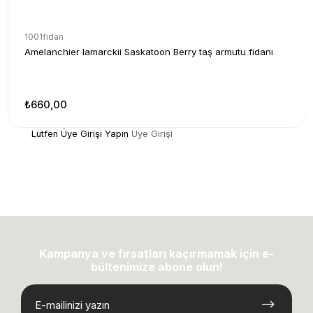
1001fidan
Amelanchier lamarckii Saskatoon Berry taş armutu fidanı
₺660,00
Lütfen Üye Girişi Yapın
Üye Girişi
Kampanya ve fırsatları kaçırmamak için e-
bültenimize abone olun!