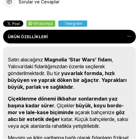
Sorular ve Cevaplar
WhatsApp
Telegram
ÜRÜN ÖZELLIKLERI
Satın alacağınız
Magnolia ‘Star Wars’ fidanı
,
Yalova’daki fidanlığımızdan özenle seçilerek
gönderilmektedir. Bu tür
yuvarlak formda, hızlı
büyüyen ve yaprak döken bir ağaçtır
.
Yaprakları
büyük, parlak ve sağlıklıdır
.
Çiçeklenme dönemi ilkbahar sonlarından yaz
başına kadar sürer
. Çiçekler
büyük, koyu bordo-
mor ve lale-kase biçiminde
açarak bahçenize
göz
alıcı bir estetik değer
katar. Küçük bahçelerde, saksı
veya açık alanlarda rahatlıkla yetiştirilebilir.
Mevsim ve iklim şartlarına bağlı olarak fidanların fiziksel