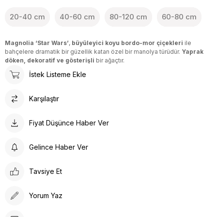
20-40 cm
40-60 cm
80-120 cm
60-80 cm
Magnolia ‘Star Wars’
,
büyüleyici koyu bordo-mor çiçekleri
ile
bahçelere dramatik bir güzellik katan özel bir manolya türüdür.
Yaprak
döken, dekoratif ve gösterişli
bir ağaçtır.
İstek Listeme Ekle
Karşılaştır
Fiyat Düşünce Haber Ver
Gelince Haber Ver
Tavsiye Et
Yorum Yaz