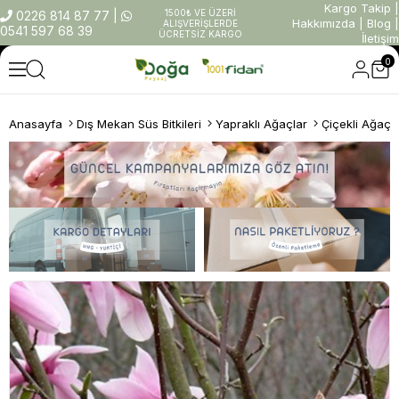
Kargo Takip
|
1500₺ VE ÜZERİ
0226 814 87 77
|
Hakkımızda
|
Blog
|
ALIŞVERİŞLERDE
0541 597 68 39
ÜCRETSİZ KARGO
İletişim
0
Anasayfa
Dış Mekan Süs Bitkileri
Yapraklı Ağaçlar
Çiçekli Ağaçl