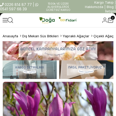
Kargo Takip
|
1500₺ VE ÜZERİ
0226 814 87 77
|
Hakkımızda
|
Blog
|
ALIŞVERİŞLERDE
0541 597 68 39
ÜCRETSİZ KARGO
İletişim
0
Anasayfa
Dış Mekan Süs Bitkileri
Yapraklı Ağaçlar
Çiçekli Ağaçl