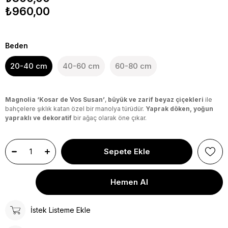
₺960,00
Beden
20-40 cm
40-60 cm
60-80 cm
Magnolia ‘Kosar de Vos Susan’
,
büyük ve zarif beyaz çiçekleri
ile
bahçelere şıklık katan özel bir manolya türüdür.
Yaprak döken, yoğun
yapraklı ve dekoratif
bir ağaç olarak öne çıkar.
İstek Listeme Ekle