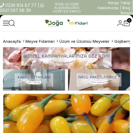
Kargo Takip
|
1500₺ VE ÜZERİ
0226 814 87 77
|
Hakkımızda
|
Blog
|
ALIŞVERİŞLERDE
0541 597 68 39
ÜCRETSİZ KARGO
İletişim
0
Anasayfa
Meyve Fidanları
Üzüm ve Üzümsü Meyveler
Gojiberry