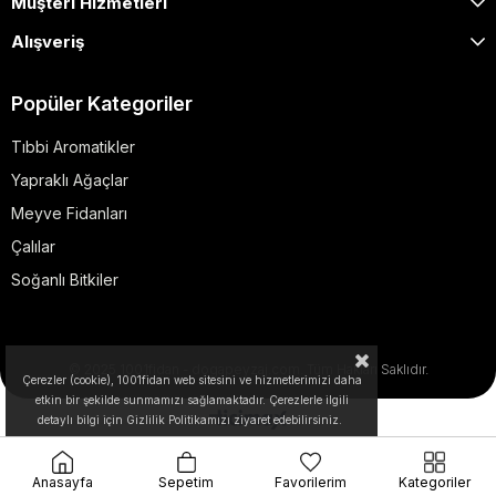
Müşteri Hizmetleri
Alışveriş
Popüler Kategoriler
Tıbbi Aromatikler
Yapraklı Ağaçlar
Meyve Fidanları
Çalılar
Soğanlı Bitkiler
© 2025 1001fidan - dogapeyzaj.com. Tüm Hakları Saklıdır.
Çerezler (cookie), 1001fidan web sitesini ve hizmetlerimizi daha
etkin bir şekilde sunmamızı sağlamaktadır. Çerezlerle ilgili
detaylı bilgi için Gizlilik Politikamızı ziyaret edebilirsiniz.
Anasayfa
Sepetim
Favorilerim
Kategoriler