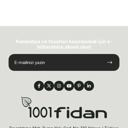
Kampanya ve fırsatları kaçırmamak için e-
bültenimize abone olun!