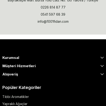
Bayraktepe Mah. Bursa Yolu Cad. No: 130 Yalova / Türkiye
0226 814 87 77
0541 597 68 39
info@1001fidan.com
Kurumsal
Müşteri Hizmetleri
Alışveriş
Popüler Kategoriler
Tıbbi Aromatikler
Yapraklı Ağaçlar