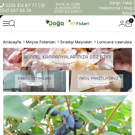
Kargo Takip
|
1500₺ VE ÜZERİ
0226 814 87 77
|
Hakkımızda
|
Blog
|
ALIŞVERİŞLERDE
0541 597 68 39
ÜCRETSİZ KARGO
İletişim
0
Anasayfa
Meyve Fidanları
Sıradışı Meyveler