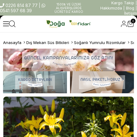
Kargo Takip
|
1500₺ VE ÜZERİ
0226 814 87 77
|
Hakkımızda
|
Blog
|
ALIŞVERİŞLERDE
0541 597 68 39
ÜCRETSİZ KARGO
İletişim
0
Anasayfa
Dış Mekan Süs Bitkileri
Soğanlı Yumrulu Rizomlular
Soğ