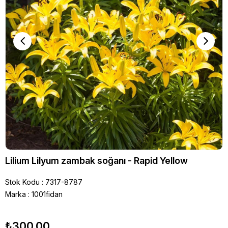
Lilium Lilyum zambak soğanı - Rapid Yellow
Stok Kodu
7317-8787
Marka
:
1001fidan
₺300,00