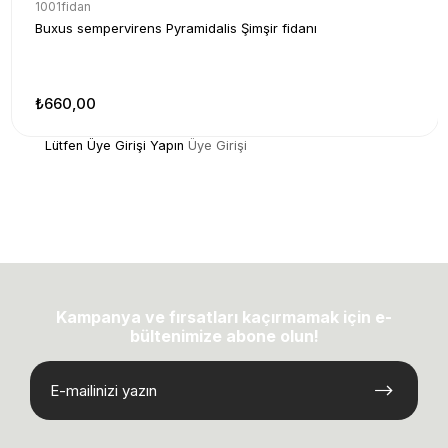
1001fidan
Buxus sempervirens Pyramidalis Şimşir fidanı
₺660,00
Lütfen Üye Girişi Yapın
Üye Girişi
Kampanya ve fırsatları kaçırmamak için e-
bültenimize abone olun!