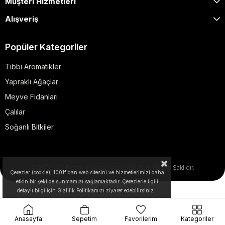
Müşteri Hizmetleri
Alışveriş
Popüler Kategoriler
Tıbbi Aromatikler
Yapraklı Ağaçlar
Meyve Fidanları
Çalılar
Soğanlı Bitkiler
© 2025 1001fidan - dogapeyzaj.com. Tüm Hakları Saklıdır.
Çerezler (cookie), 1001fidan web sitesini ve hizmetlerimizi daha
etkin bir şekilde sunmamızı sağlamaktadır. Çerezlerle ilgili
detaylı bilgi için Gizlilik Politikamızı ziyaret edebilirsiniz.
Anasayfa
Sepetim
Favorilerim
Kategoriler