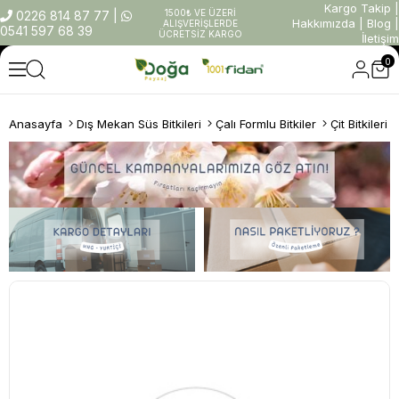
Kargo Takip
|
1500₺ VE ÜZERİ
0226 814 87 77
|
Hakkımızda
|
Blog
|
ALIŞVERİŞLERDE
0541 597 68 39
ÜCRETSİZ KARGO
İletişim
0
Anasayfa
Dış Mekan Süs Bitkileri
Çalı Formlu Bitkiler
Çit Bitkileri