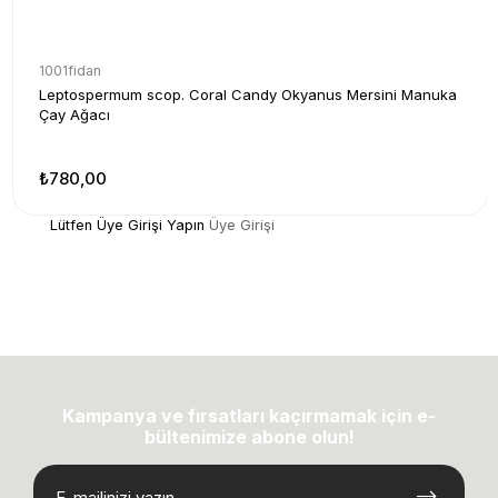
1001fidan
Leptospermum scop. Coral Candy Okyanus Mersini Manuka
Çay Ağacı
₺780,00
Lütfen Üye Girişi Yapın
Üye Girişi
Kampanya ve fırsatları kaçırmamak için e-
bültenimize abone olun!