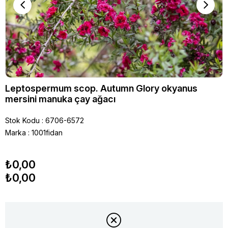
Leptospermum scop. Autumn Glory okyanus
mersini manuka çay ağacı
Stok Kodu
6706-6572
Marka
:
1001fidan
₺0,00
₺0,00