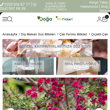
Kargo Takip
|
1500₺ VE ÜZERİ
0226 814 87 77
|
Hakkımızda
|
Blog
|
ALIŞVERİŞLERDE
0541 597 68 39
ÜCRETSİZ KARGO
İletişim
0
Anasayfa
Dış Mekan Süs Bitkileri
Çalı Formlu Bitkiler
Çiçekli Çalıl