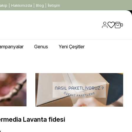
akip
|
Hakkımızda
|
Blog
|
İletişim
0
ampanyalar
Genus
Yeni Çeşitler
ermedia Lavanta fidesi