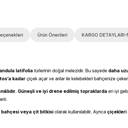
eçenekleri
Ürün Önerileri
KARGO DETAYLARI-
ndula latifolia
türlerinin doğal melezidir. Bu sayede
daha uzu
tos’a kadar
çiçek açar ve arılar ile kelebekleri bahçenize çeker
ıklıdır
.
Güneşli ve iyi drene edilmiş topraklarda
en iyi gel
rir.
bahçesi veya çit bitkisi
olarak kullanılabilir. Ayrıca
çiçekleri