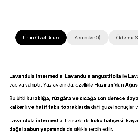
Ürün Özellikleri
Yorumlar
(0)
Ödeme S
Lavandula intermedia
,
Lavandula angustifolia
ile
Lava
yapıya sahiptir. Yaz aylarında, özellikle
Haziran’dan Ağus
Bu bitki
kuraklığa, rüzgâra ve sıcağa son derece dayan
kalkerli ve hafif fakir topraklarda
dahi güzel sonuçlar ve
Lavandula intermedia
, bahçelerde
koku bahçesi, kaya 
doğal sabun yapımında
da sıklıkla tercih edilir.