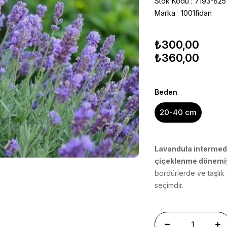
Stok Kodu
7193-825
Marka
:
1001fidan
₺300,00
₺360,00
Beden
20-40 cm
Lavandula intermed
çiçeklenme dönemi
bordürlerde ve taşlık
seçimdir.