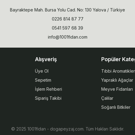
Bayraktepe Mah. Bursa Yolu Cad. No: 130 Yalova / Türkiye
0226 814 87 77
0541 597 68 39
info@1001fidan.com
Alışveriş
Popüler Kate
Üye Ol
Tıbbi Aromatikler
Sepetim
Yapraklı Ağaçlar
İşlem Rehberi
Meyve Fidanları
Sipariş Takibi
Çalılar
Soğanlı Bitkiler
© 2025 1001fidan - dogapeyzaj.com. Tüm Hakları Saklıdır.