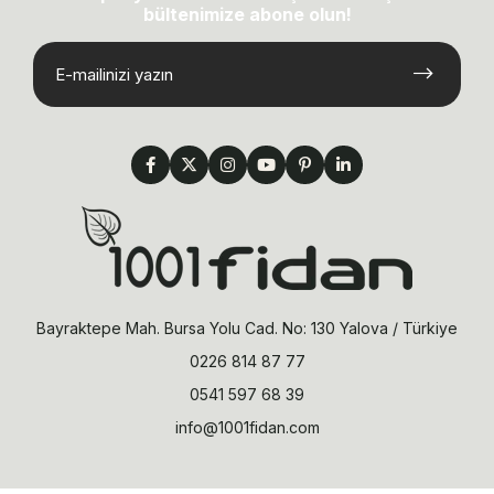
bültenimize abone olun!
Bayraktepe Mah. Bursa Yolu Cad. No: 130 Yalova / Türkiye
0226 814 87 77
0541 597 68 39
info@1001fidan.com