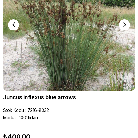
Juncus inflexus blue arrows
Stok Kodu
7216-8332
Marka
:
1001fidan
₺400,00