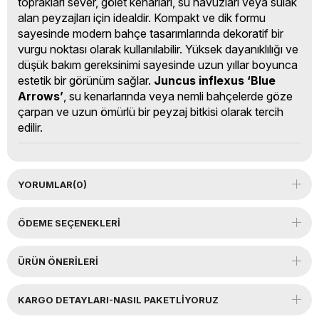
toprakları sever, gölet kenarları, su havuzları veya sulak
alan peyzajları için idealdir. Kompakt ve dik formu
sayesinde modern bahçe tasarımlarında dekoratif bir
vurgu noktası olarak kullanılabilir. Yüksek dayanıklılığı ve
düşük bakım gereksinimi sayesinde uzun yıllar boyunca
estetik bir görünüm sağlar.
Juncus inflexus ‘Blue
Arrows’
, su kenarlarında veya nemli bahçelerde göze
çarpan ve uzun ömürlü bir peyzaj bitkisi olarak tercih
edilir.
YORUMLAR
(0)
ÖDEME SEÇENEKLERI
ÜRÜN ÖNERILERI
KARGO DETAYLARI-NASIL PAKETLİYORUZ