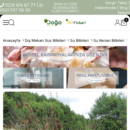
Kargo Takip
|
1500₺ VE ÜZERİ
0226 814 87 77
|
Hakkımızda
|
Blog
|
ALIŞVERİŞLERDE
0541 597 68 39
ÜCRETSİZ KARGO
İletişim
0
Anasayfa
Dış Mekan Süs Bitkileri
Su Bitkileri
Su Kenarı Bitkileri