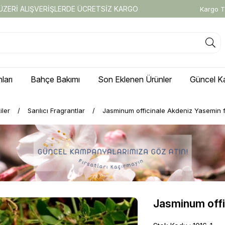
 ÜZERİ ALIŞVERİŞLERDE ÜCRETSİZ KARGO
Kargo T
ları
Bahçe Bakımı
Son Eklenen Ürünler
Güncel K
iler
Sarılıcı Fragrantlar
Jasminum officinale Akdeniz Yasemin f
Jasminum offi