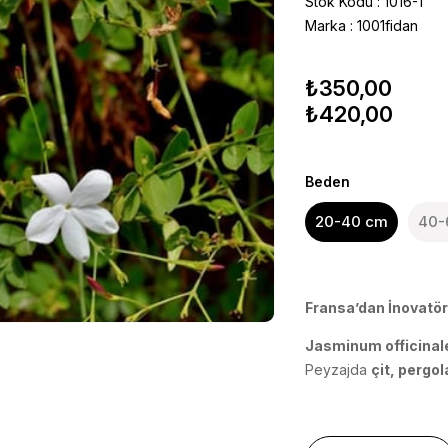
Stok Kodu
1016-1
Marka
:
1001fidan
₺350,00
₺420,00
Beden
20-40 cm
40-
Fransa’dan İnovatör 
Jasminum officinal
Peyzajda
çit, pergo