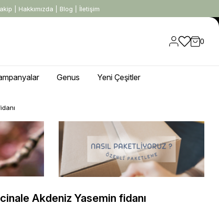
akip
|
Hakkımızda
|
Blog
|
İletişim
0
ampanyalar
Genus
Yeni Çeşitler
idanı
cinale Akdeniz Yasemin fidanı