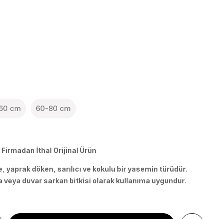
60 cm
60-80 cm
Firmadan İthal Orijinal Ürün
e
,
yaprak döken, sarılıcı ve kokulu bir yasemin türüdür
.
la veya duvar sarkan bitkisi olarak kullanıma uygundur
.