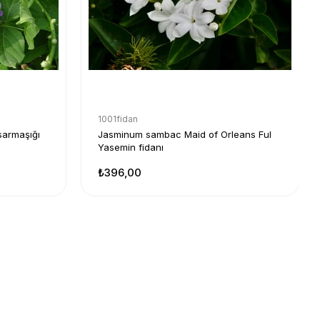
1001fidan
sarmaşığı
Jasminum sambac Maid of Orleans Ful
Yasemin fidanı
₺396,00