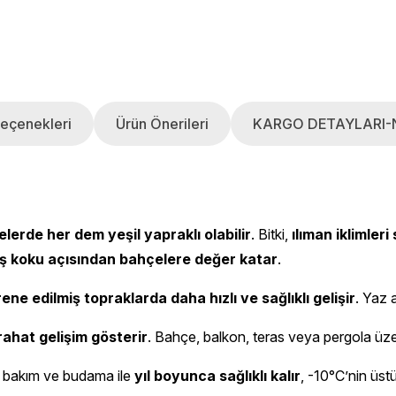
eçenekleri
Ürün Önerileri
KARGO DETAYLARI-
erde her dem yeşil yapraklı olabilir
. Bitki,
ılıman iklimler
ş koku açısından bahçelere değer katar
.
rene edilmiş topraklarda daha hızlı ve sağlıklı gelişir
. Yaz a
ahat gelişim gösterir
. Bahçe, balkon, teras veya pergola üze
nli bakım ve budama ile
yıl boyunca sağlıklı kalır
, -10°C’nin üstü