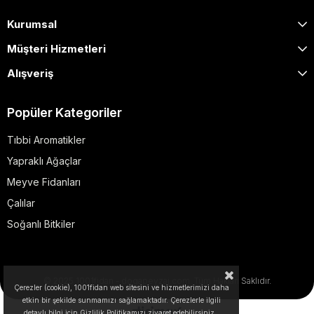
Kurumsal
Müşteri Hizmetleri
Alışveriş
Popüler Kategoriler
Tıbbi Aromatikler
Yapraklı Ağaçlar
Meyve Fidanları
Çalılar
Soğanlı Bitkiler
© 2025 1001fidan - dogapeyzaj.com. Tüm Hakları Saklıdır.
Çerezler (cookie), 1001fidan web sitesini ve hizmetlerimizi daha
etkin bir şekilde sunmamızı sağlamaktadır. Çerezlerle ilgili
detaylı bilgi için Gizlilik Politikamızı ziyaret edebilirsiniz.