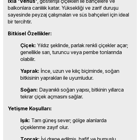
Ixia 'Venüs'
, gösterişli çiçekleri ile bahçelere ve
balkonlara canlılık katar. Yüksekliği ve zarif duruşu
sayesinde peyzaj çalışmaları ve süs bahçeleri için ideal
bir tercihtir.
Bitkisel Özellikler:
Çiçek:
Yıldız şeklinde, parlak renkli çiçekler açar;
genellikle sarı, turuncu veya pembe tonlarında
olabilir.
Yaprak:
İnce, uzun ve kılıç biçiminde, soğan
bitkisinin yaprakları ile uyumludur.
Soğan:
Dayanıklı soğan yapısı, bitkinin yıllarca
tekrar çiçek açmasını sağlar.
Yetişme Koşulları:
Işık:
Tam güneş sever; gölge alanlarda
çiçeklenme zayıf olur.
Toprak:
İyi drene edilmiş, hafif ve humuslu