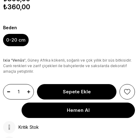
₺360,00
Beden
0-20 cm
Ixia 'Venüs'
, Güney Afrika kökenli, soğanlı ve çok yıllık bir süs bitkisidir.
Canlı renkleri ve zarif çiçekleri ile bahçelerde ve saksılarda dekoratif
amaçla yetiştirilir.
Kritik Stok