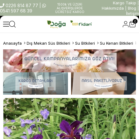
Kargo Takip
|
1500₺ VE ÜZERİ
0226 814 87 77
|
Hakkımızda
|
Blog
|
ALIŞVERİŞLERDE
0541 597 68 39
ÜCRETSİZ KARGO
İletişim
0
Anasayfa
Dış Mekan Süs Bitkileri
Su Bitkileri
Su Kenarı Bitkileri