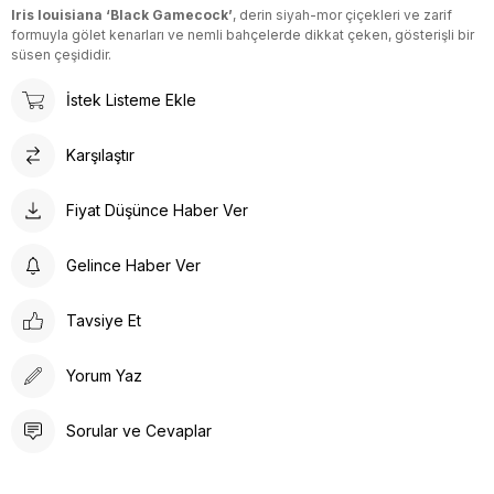
Iris louisiana ‘Black Gamecock’
, derin siyah-mor çiçekleri ve zarif
formuyla gölet kenarları ve nemli bahçelerde dikkat çeken, gösterişli bir
süsen çeşididir.
İstek Listeme Ekle
Karşılaştır
Fiyat Düşünce Haber Ver
Gelince Haber Ver
Tavsiye Et
Yorum Yaz
Sorular ve Cevaplar