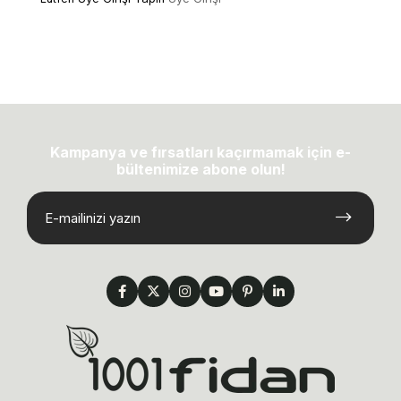
Kampanya ve fırsatları kaçırmamak için e-
bültenimize abone olun!