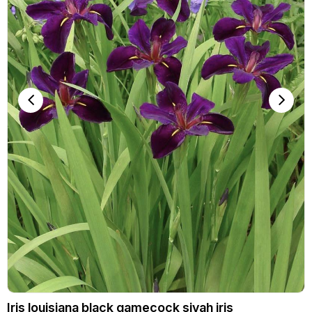
Iris louisiana black gamecock siyah iris