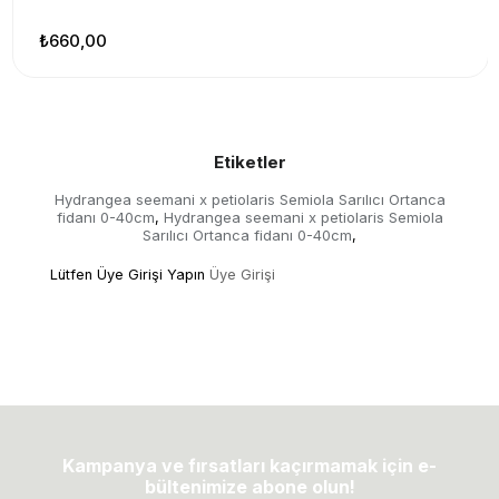
₺660,00
Etiketler
Hydrangea seemani x petiolaris Semiola Sarılıcı Ortanca
fidanı 0-40cm
Hydrangea seemani x petiolaris Semiola
,
Sarılıcı Ortanca fidanı 0-40cm
,
Lütfen Üye Girişi Yapın
Üye Girişi
Kampanya ve fırsatları kaçırmamak için e-
bültenimize abone olun!