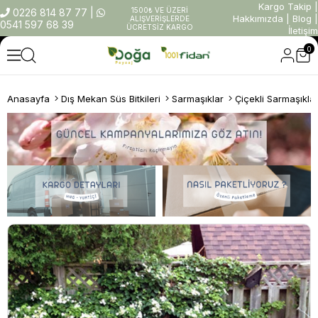
Kargo Takip
|
1500₺ VE ÜZERİ
0226 814 87 77
|
Hakkımızda
|
Blog
|
ALIŞVERİŞLERDE
0541 597 68 39
ÜCRETSİZ KARGO
İletişim
0
Anasayfa
Dış Mekan Süs Bitkileri
Sarmaşıklar
Çiçekli Sarmaşıkla