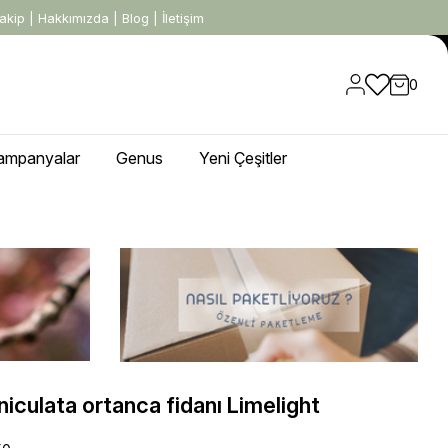
akip
|
Hakkımızda
|
Blog
|
İletişim
0
ampanyalar
Genus
Yeni Çeşitler
iculata ortanca fidanı Limelight