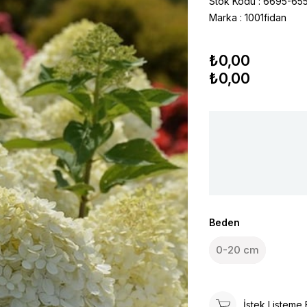
Stok Kodu
6695-65
Marka
:
1001fidan
₺0,00
₺0,00
Beden
0-20 cm
İstek Listeme 