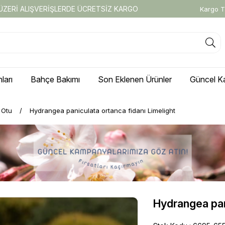
 ÜZERİ ALIŞVERİŞLERDE ÜCRETSİZ KARGO
Kargo T
ları
Bahçe Bakımı
Son Eklenen Ürünler
Güncel K
i Otu
Hydrangea paniculata ortanca fidanı Limelight
Hydrangea pan