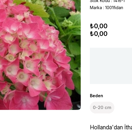
Stok Kodu
1416-1
Marka
:
1001fidan
₺0,00
₺0,00
Beden
0-20 cm
Hollanda'dan İth