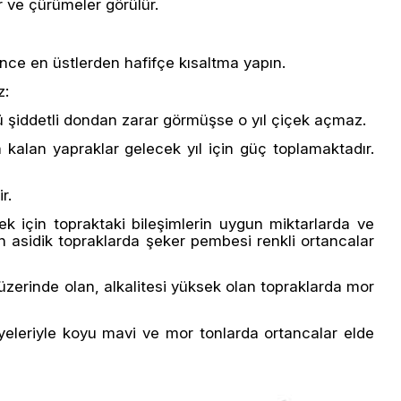
r ve çürümeler görülür.
e en üstlerden hafifçe kısaltma yapın.
z:
stü şiddetli dondan zarar görmüşse o yıl çiçek açmaz.
a kalan yapraklar gelecek yıl için güç toplamaktadır.
r.
ek için topraktaki bileşimlerin uygun miktarlarda ve
an asidik topraklarda şeker pembesi renkli ortancalar
 üzerinde olan, alkalitesi yüksek olan topraklarda mor
viyeleriyle koyu mavi ve mor tonlarda ortancalar elde