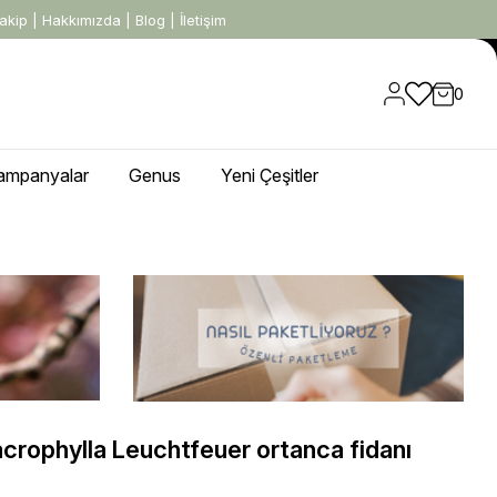
akip
|
Hakkımızda
|
Blog
|
İletişim
0
ampanyalar
Genus
Yeni Çeşitler
rophylla Leuchtfeuer ortanca fidanı