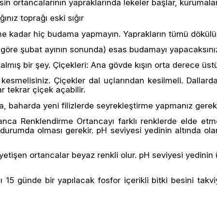
in ortancalarının yapraklarında lekeler başlar, kurumala
ınız toprağı eski sığır
kadar hiç budama yapmayın. Yaprakların tümü dökülünc
la göre şubat ayının sonunda) esas budamayı yapacaksını
e kalmış bir şey. Çiçekleri: Ana gövde kışın orta derece ü
kesmelisiniz. Çiçekler dal uçlarından kesilmeli. Dallard
 tekrar çiçek açabilir.
, baharda yeni filizlerde seyrekleştirme yapmanız gereki
rtanca Renklendirme Ortancayı farklı renklerde elde etm
n durumda olması gerekir. pH seviyesi yedinin altında ol
yetişen ortancalar beyaz renkli olur. pH seviyesi yedinin
 15 günde bir yapılacak fosfor içerikli bitki besini tak