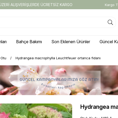
 ÜZERİ ALIŞVERİŞLERDE ÜCRETSİZ KARGO
Kargo T
ları
Bahçe Bakımı
Son Eklenen Ürünler
Güncel K
i Otu
Hydrangea macrophylla Leuchtfeuer ortanca fidanı
Hydrangea mac