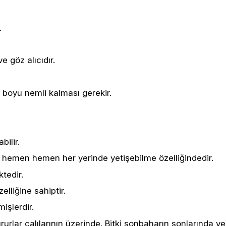
.
 göz alıcıdır.
z boyu nemli kalması gerekir.
ilir.
 hemen hemen her yerinde yetişebilme özelliğindedir.
ktedir.
lliğine sahiptir.
mişlerdir.
rlar çalılarının üzerinde. Bitki sonbaharın sonlarında ve 