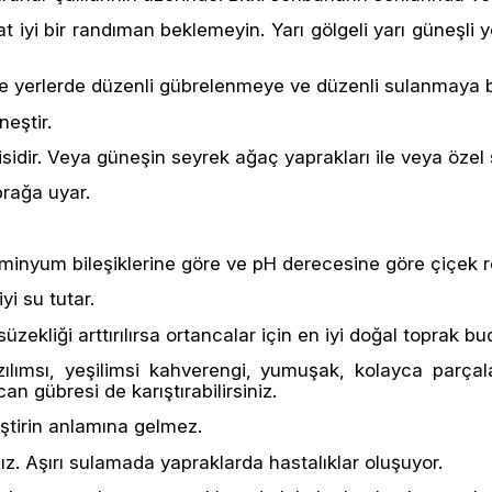
t iyi bir randıman beklemeyin. Yarı gölgeli yarı güneşli
yle yerlerde düzenli gübrelenmeye ve düzenli sulanmaya bü
eştir.
sidir. Veya güneşin seyrek ağaç yaprakları ile veya özel s
prağa uyar.
minyum bileşiklerine göre ve pH derecesine göre çiçek re
yi su tutar.
üzekliği arttırılırsa ortancalar için en iyi doğal toprak bu
zılımsı, yeşilimsi kahverengi, yumuşak, kolayca parçal
n gübresi de karıştırabilirsiniz.
ştirin anlamına gelmez.
z. Aşırı sulamada yapraklarda hastalıklar oluşuyor.