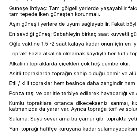
Güneşe ihtiyaç: Tam gölgeli yerlerde yaşayabilir faka
tam tepede iken güneşten korunmalı.
Aşırı güneşli yerlere de uyum sağlayabilir. Fakat bö
En sevdiği güneş: Sabahleyin birkaç saat kuvvetli gün
Öğle vaktine 1,5 -2 saat kalaya kadar onun için en iyi
Toprak: Fazla alkalinli olmamak kaydıyla her türlü to
Alkalinli topraklarda çiçekleri çok hoş pembe olur.
Asitli topraklarda toprağın sahip olduğu demir ve alü
Etli / killi topraklar hem besince daha zengindir hem i
Ponza taşı ve perlitle terbiye edilerek havadarlığı ve s
Kumlu topraklara ortanca dikecekseniz sarımsı, kı
katmanızda da yarar var. Ayrıca toprağa torf ve soluca
Sulama: Suyu sever ama bu çamur gibi toprakta yeti
Yani toprağı hafifçe kuruyana kadar sulamayacaksını