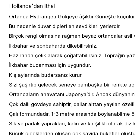
Hollanda'dan İthal
Ortanca Hydrangea Gölgeye âşıktır Güneşte küçülür
Bu nedenle duvar dipleri en sevdikleri yerlerdir.
Birçok rengi olmasına rağmen beyaz ortancalar asil ve
İlkbahar ve sonbaharda dikebilirsiniz.
Haziranda çelik alarak çoğaltabilirsiniz. Toprağın ya
İlkbahar budanması için uygundur.
Kış aylarında budarsanız kurur.
Sizi şaşırtıp gelecek seneye bambaşka bir renkte açab
Ortancaların anavatanı Japonya’dır. Ancak dünyanın
Çok dallı gövdeye sahiptir, dallar alttan yayılan özelli
Çalı formundadır. 1-3 metre arasında boylanabilme öze
Sık ve parlak yaprakları, kalın ve karşılıklı olarak dizil
Küçük çiçeklerden oluşan çok sayıda buketler oluşturu