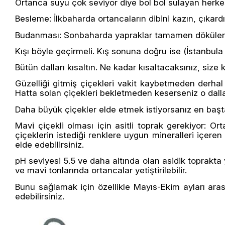
Ortanca suyu çok seviyor diye bol bol sulayan herkes
Besleme: İlkbaharda ortancaların dibini kazın, çıkardığ
Budanması: Sonbaharda yapraklar tamamen dökülene 
Kışı böyle geçirmeli. Kış sonuna doğru ise (İstanbu
Bütün dalları kısaltın. Ne kadar kısaltacaksınız, siz
Güzelliği gitmiş çiçekleri vakit kaybetmeden derhal 
Hatta solan çiçekleri bekletmeden keserseniz o dallar
Daha büyük çiçekler elde etmek istiyorsanız en başta
Mavi çiçekli olması için asitli toprak gerekiyor: O
çiçeklerin istediği renklere uygun mineralleri içere
elde edebilirsiniz.
pH seviyesi 5.5 ve daha altında olan asidik toprakta 
ve mavi tonlarında ortancalar yetiştirilebilir.
Bunu sağlamak için özellikle Mayıs-Ekim ayları arası
edebilirsiniz.