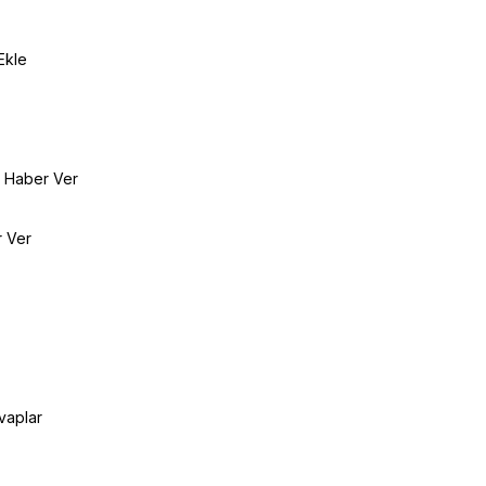
Ekle
e Haber Ver
r Ver
vaplar