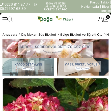
Kargo Takip
|
1500₺ VE ÜZERİ
0226 814 87 77
|
Hakkımızda
|
Blog
|
ALIŞVERİŞLERDE
0541 597 68 39
ÜCRETSİZ KARGO
İletişim
0
Anasayfa
Dış Mekan Süs Bitkileri
Gölge Bitkileri ve Eğrelti Otu