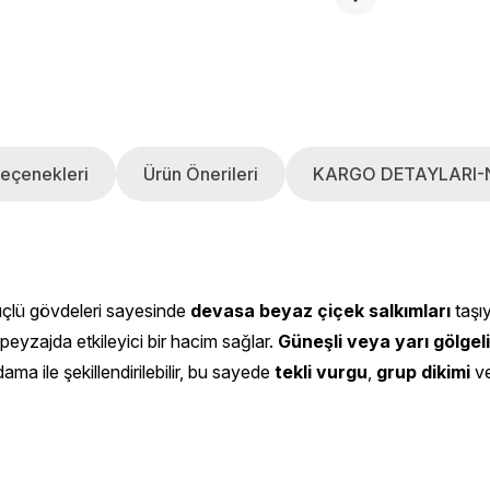
eçenekleri
Ürün Önerileri
KARGO DETAYLARI-
güçlü gövdeleri sayesinde
devasa beyaz çiçek salkımları
taşıy
peyzajda etkileyici bir hacim sağlar.
Güneşli veya yarı gölgel
ama ile şekillendirilebilir, bu sayede
tekli vurgu
,
grup dikimi
v