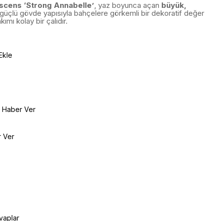
cens ‘Strong Annabelle’
, yaz boyunca açan
büyük,
güçlü gövde yapısıyla bahçelere görkemli bir dekoratif değer
kımı kolay bir çalıdır.
Ekle
e Haber Ver
r Ver
vaplar