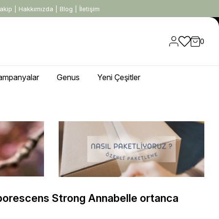
akip
|
Hakkımızda
|
Blog
|
İletişim
0
ampanyalar
Genus
Yeni Çeşitler
borescens Strong Annabelle ortanca