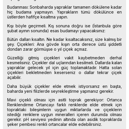
Budanması: Sonbaharda yapraklar tamamen dökülene kadar
hiç budama yapmayın. Yaprakların tümü dökülünce en
üstlerden hafifçe kısaltma yapın.
Kışı böyle geçirmeli. Kış sonuna doğru ise (İstanbula göre
şubat ayının sonunda) esas budamayı yapacaksınız:
Bütün dalları kısaltın. Ne kadar kısaltacaksınız, size kalmış bir
şey. Çiçekleri: Ana gövde kışın orta derece üstü şiddetli
dondan zarar görmüşse o yıl çiçek açmaz.
Güzelliği gitmiş çiçekleri vakit kaybetmeden derhal
kesmelisiniz. Çiçekler dal uçlarından kesilmeli. Dallarda kalan
yapraklar gelecek yıl için güç toplamaktadır. Hatta solan
çiçekleri bekletmeden keserseniz o dallar tekrar çiçek
açabilir.
Daha büyük çiçekler elde etmek istiyorsanız en başta,
baharda yeni filizlerde seyrekleştirme yapmanız gerekir.
Mavi çiçekli olması için asitli toprak gerekiyor: Ortanca
Renklendirme Ortancayı farklı renklerde elde etmek için
topraktaki bileşimlerin uygun miktarlarda ve çiçeklerin
istediği renklere uygun mineralleri içeren durumda olması
gerekir. pH seviyesi yedinin altında olan asidik topraklarda
şeker pembesi renkli ortancalar elde edebilirsiniz.