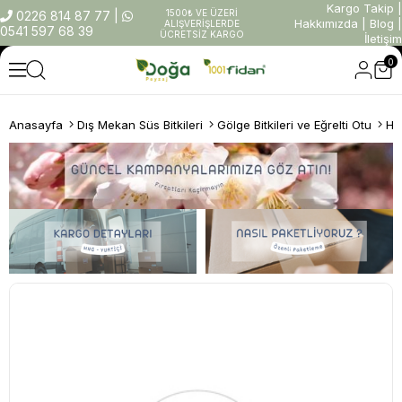
Kargo Takip
|
1500₺ VE ÜZERİ
0226 814 87 77
|
Hakkımızda
|
Blog
|
ALIŞVERİŞLERDE
0541 597 68 39
ÜCRETSİZ KARGO
İletişim
0
Anasayfa
Dış Mekan Süs Bitkileri
Gölge Bitkileri ve Eğrelti Otu
Hy