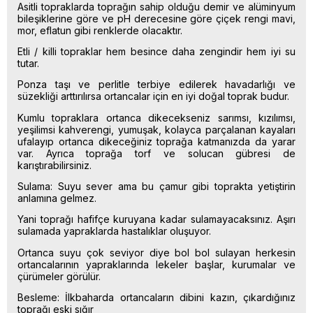
Asitli topraklarda toprağın sahip olduğu demir ve alüminyum
bileşiklerine göre ve pH derecesine göre çiçek rengi mavi,
mor, eflatun gibi renklerde olacaktır.
Etli / killi topraklar hem besince daha zengindir hem iyi su
tutar.
Ponza taşı ve perlitle terbiye edilerek havadarlığı ve
süzekliği arttırılırsa ortancalar için en iyi doğal toprak budur.
Kumlu topraklara ortanca dikecekseniz sarımsı, kızılımsı,
yeşilimsi kahverengi, yumuşak, kolayca parçalanan kayaları
ufalayıp ortanca dikeceğiniz toprağa katmanızda da yarar
var. Ayrıca toprağa torf ve solucan gübresi de
karıştırabilirsiniz.
Sulama: Suyu sever ama bu çamur gibi toprakta yetiştirin
anlamına gelmez.
Yani toprağı hafifçe kuruyana kadar sulamayacaksınız. Aşırı
sulamada yapraklarda hastalıklar oluşuyor.
Ortanca suyu çok seviyor diye bol bol sulayan herkesin
ortancalarının yapraklarında lekeler başlar, kurumalar ve
çürümeler görülür.
Besleme: İlkbaharda ortancaların dibini kazın, çıkardığınız
toprağı eski sığır