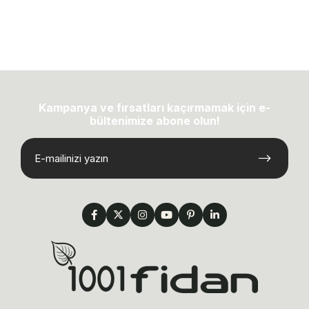
Kampanya ve fırsatları kaçırmamak için e-
bültenimize abone olun!