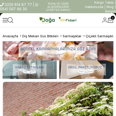
Kargo Takip
|
1500₺ VE ÜZERİ
0226 814 87 77
|
Hakkımızda
|
Blog
|
ALIŞVERİŞLERDE
0541 597 68 39
ÜCRETSİZ KARGO
İletişim
0
Anasayfa
Dış Mekan Süs Bitkileri
Sarmaşıklar
Çiçekli Sarmaşıkla