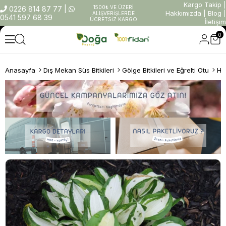
Kargo Takip
|
1500₺ VE ÜZERİ
0226 814 87 77
|
Hakkımızda
|
Blog
|
ALIŞVERİŞLERDE
0541 597 68 39
ÜCRETSİZ KARGO
İletişim
0
Anasayfa
Dış Mekan Süs Bitkileri
Gölge Bitkileri ve Eğrelti Otu
Ho