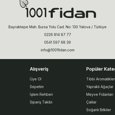
Bayraktepe Mah. Bursa Yolu Cad. No: 130 Yalova / Türkiye
0226 814 87 77
0541 597 68 39
info@1001fidan.com
Alışveriş
Popüler Kate
Üye Ol
Tıbbi Aromatikler
Sepetim
Yapraklı Ağaçlar
İşlem Rehberi
Meyve Fidanları
Sipariş Takibi
Çalılar
Soğanlı Bitkiler