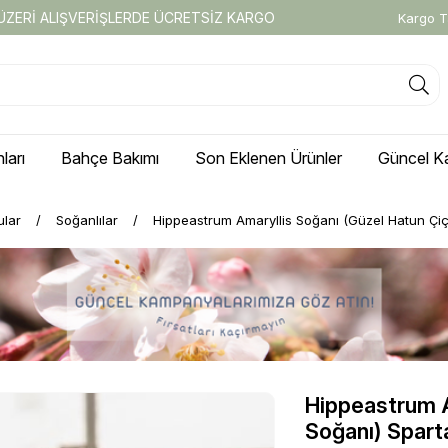
 ÜZERİ ALIŞVERİŞLERDE ÜCRETSİZ KARGO
Kargo T
ları
Bahçe Bakımı
Son Eklenen Ürünler
Güncel K
ular
Soğanlılar
Hippeastrum Amaryllis Soğanı (Güzel Hatun Çi
Hippeastrum A
Soğanı) Spar