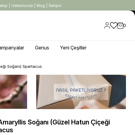
akip
|
Hakkımızda
|
Blog
|
İletişim
0
ampanyalar
Genus
Yeni Çeşitler
çeği Soğanı) Spartacus
maryllis Soğanı (Güzel Hatun Çiçeği
tacus