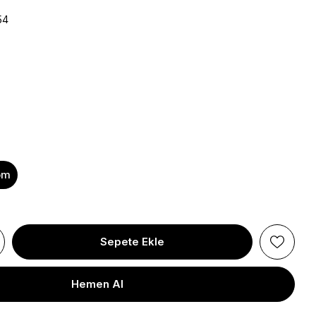
54
om