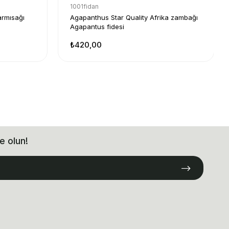
1001fidan
armısağı
Agapanthus Star Quality Afrika zambağı
Agapantus fidesi
₺420,00
e olun!