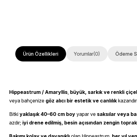
Ürün Özellikleri
Yorumlar
(0)
Ödeme S
Hippeastrum / Amaryllis
,
büyük, sarkık ve renkli çiçe
veya bahçenize
göz alıcı bir estetik ve canlılık
kazandırı
Bitki
yaklaşık 40–60 cm boy
yapar ve
saksılar veya ba
azdır;
iyi drene edilmiş, besin açısından zengin toprak
Bakımı kolay ve dayanıklı
olan Hippeastrum,
her yıl ye