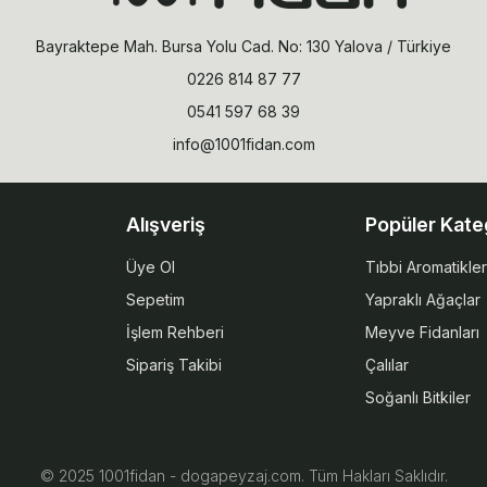
Bayraktepe Mah. Bursa Yolu Cad. No: 130 Yalova / Türkiye
0226 814 87 77
0541 597 68 39
info@1001fidan.com
Alışveriş
Popüler Kate
Üye Ol
Tıbbi Aromatikler
Sepetim
Yapraklı Ağaçlar
İşlem Rehberi
Meyve Fidanları
Sipariş Takibi
Çalılar
Soğanlı Bitkiler
© 2025 1001fidan - dogapeyzaj.com. Tüm Hakları Saklıdır.