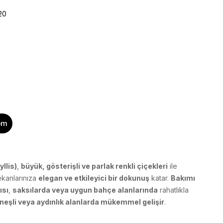
20
om
llis)
,
büyük, gösterişli ve parlak renkli çiçekleri
ile
kanlarınıza
elegan ve etkileyici bir dokunuş
katar.
Bakımı
ısı
,
saksılarda veya uygun bahçe alanlarında
rahatlıkla
neşli veya aydınlık alanlarda mükemmel gelişir
.