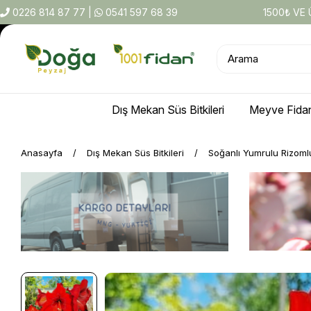
0226 814 87 77
|
0541 597 68 39
1500₺ VE
Dış Mekan Süs Bitkileri
Meyve Fidan
Anasayfa
Dış Mekan Süs Bitkileri
Soğanlı Yumrulu Rizoml