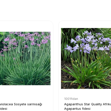
1001fidan
violacea Sosyete sarmısağı
Agapanthus Star Quality Afri
idesi
Agapantus fidesi