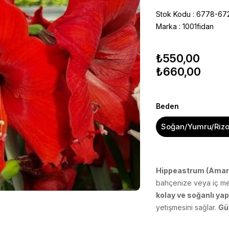
Stok Kodu
6778-67
Marka
:
1001fidan
₺550,00
₺660,00
Beden
Soğan/Yumru/Riz
Hippeastrum (Amary
bahçenize veya iç me
kolay ve soğanlı yap
yetişmesini sağlar.
Gü