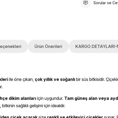
Sorular ve Ce
eçenekleri
Ürün Önerileri
KARGO DETAYLARI-
kleri
ile öne çıkan,
çok yıllık ve soğanlı
bir süs bitkisidir. Çiçekl
r.
hçe dikim alanları
için uygundur.
Tam güneş alan veya aydı
, bitkinin sağlıklı gelişimi için idealdir.
niden çiçek açarak
size
renkli ve etkileyici çiçekler
sunar. F