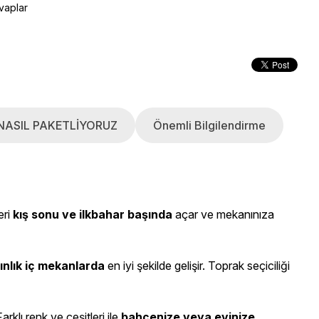
vaplar
NASIL PAKETLİYORUZ
Önemli Bilgilendirme
eri
kış sonu ve ilkbahar başında
açar ve mekanınıza
nlık iç mekanlarda
en iyi şekilde gelişir. Toprak seçiciliği
arklı renk ve çeşitleri ile
bahçenize veya evinize