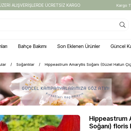
 ÜZERİ ALIŞVERİŞLERDE ÜCRETSİZ KARGO
Kargo T
ları
Bahçe Bakımı
Son Eklenen Ürünler
Güncel K
ular
Soğanlılar
Hippeastrum Amaryllis Soğanı (Güzel Hatun Çiç
Hippeastrum A
Soğanı) floris