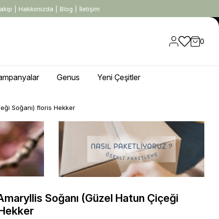
akip
|
Hakkımızda
|
Blog
|
İletişim
0
ampanyalar
Genus
Yeni Çeşitler
eği Soğanı) floris Hekker
maryllis Soğanı (Güzel Hatun Çiçeği
 Hekker