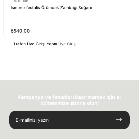
1001fidan
Ismene festalis Örümcek Zambağı Soğanı
₺540,00
Lütfen Üye Girişi Yapın
Üye Girişi
Kampanya ve fırsatları kaçırmamak için e-
bültenimize abone olun!