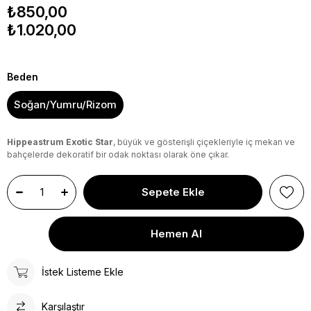
₺850,00
₺1.020,00
Beden
Soğan/Yumru/Rizom
Hippeastrum Exotic Star
, büyük ve gösterişli çiçekleriyle iç mekan ve
bahçelerde dekoratif bir odak noktası olarak öne çıkar.
İstek Listeme Ekle
Karşılaştır