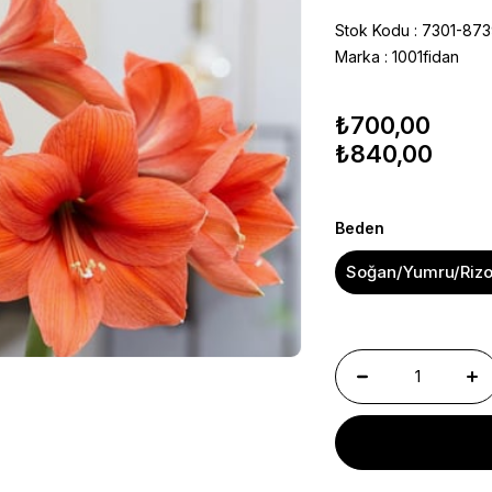
Stok Kodu
7301-87
Marka
:
1001fidan
₺700,00
₺840,00
Beden
Soğan/Yumru/Riz