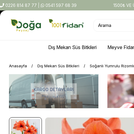
0226 814 87 77
|
0541 597 68 39
1500₺ VE
Dış Mekan Süs Bitkileri
Meyve Fidan
Anasayfa
Dış Mekan Süs Bitkileri
Soğanlı Yumrulu Rizoml