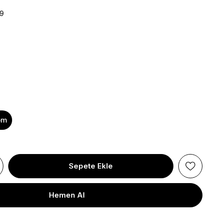
39
om