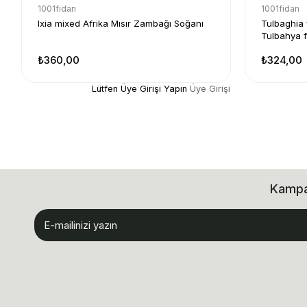
1001fidan
1001fidan
Ixia mixed Afrika Mısır Zambağı Soğanı
Tulbaghia 
Tulbahya f
₺360,00
₺324,00
Lütfen Üye Girişi Yapın
Üye Girişi
Kampan