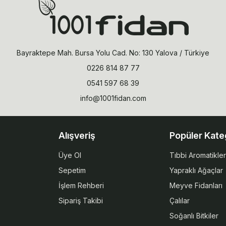
Bayraktepe Mah. Bursa Yolu Cad. No: 130 Yalova / Türkiye
0226 814 87 77
0541 597 68 39
info@1001fidan.com
Alışveriş
Popüler Kate
Üye Ol
Tıbbi Aromatikler
Sepetim
Yapraklı Ağaçlar
İşlem Rehberi
Meyve Fidanları
Sipariş Takibi
Çalılar
Soğanlı Bitkiler