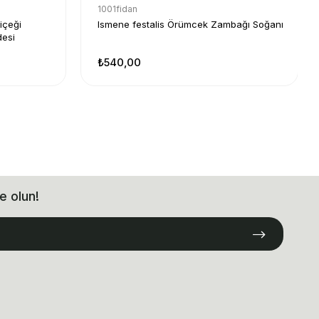
1001fidan
içeği
Ismene festalis Örümcek Zambağı Soğanı
esi
₺540,00
e olun!