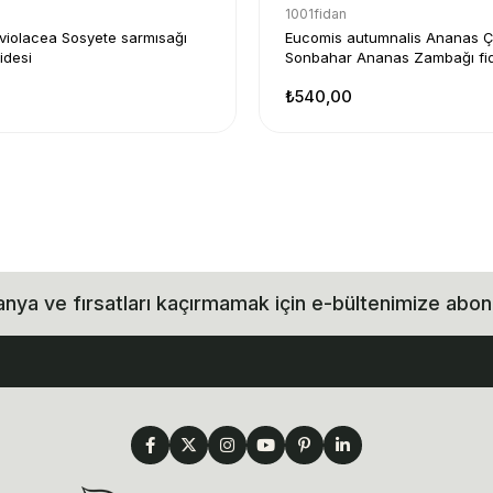
1001fidan
violacea Sosyete sarmısağı
Eucomis autumnalis Ananas Ç
idesi
Sonbahar Ananas Zambağı fid
₺540,00
ya ve fırsatları kaçırmamak için e-bültenimize abon