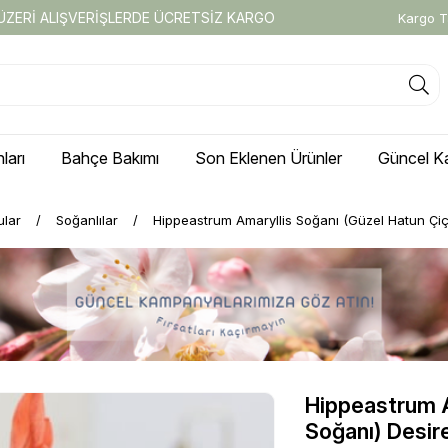
 ÜZERİ ALIŞVERİŞLERDE ÜCRETSİZ KARGO
Kargo T
ları
Bahçe Bakımı
Son Eklenen Ürünler
Güncel K
ular
Soğanlılar
Hippeastrum Amaryllis Soğanı (Güzel Hatun Çiç
Hippeastrum A
Soğanı) Desir