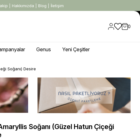
akip
|
Hakkımızda
|
Blog
|
İletişim
0
ampanyalar
Genus
Yeni Çeşitler
eği Soğanı) Desire
maryllis Soğanı (Güzel Hatun Çiçeği
e