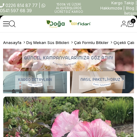
Kargo Takip
|
1500₺ VE ÜZERİ
0226 814 87 77
|
Hakkımızda
|
Blog
|
ALIŞVERİŞLERDE
0541 597 68 39
ÜCRETSİZ KARGO
İletişim
0
Anasayfa
Dış Mekan Süs Bitkileri
Çalı Formlu Bitkiler
Çiçekli Çalıl