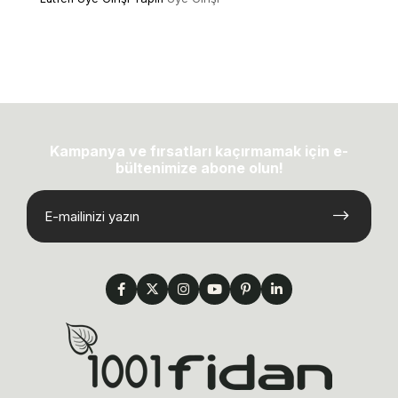
Kampanya ve fırsatları kaçırmamak için e-
bültenimize abone olun!