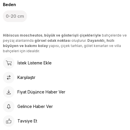
Beden
0-20 cm
Hibiscus moscheutos
,
büyük ve gösterişli çiçekleriyle
bahçelerde ve
peyzaj alanlarında
görsel odak noktası
oluşturur.
Dayanıklı, hızlı
büyüyen ve bakımı kolay
yapısı, çiçek tarhları, gölet kenarları ve villa
bahçeleri için idealdir.
İstek Listeme Ekle
Karşılaştır
Fiyat Düşünce Haber Ver
Gelince Haber Ver
Tavsiye Et