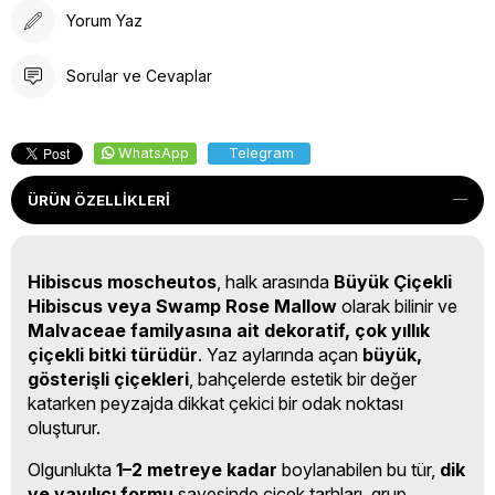
Yorum Yaz
Sorular ve Cevaplar
WhatsApp
Telegram
ÜRÜN ÖZELLIKLERI
Hibiscus moscheutos
, halk arasında
Büyük Çiçekli
Hibiscus veya Swamp Rose Mallow
olarak bilinir ve
Malvaceae familyasına ait dekoratif, çok yıllık
çiçekli bitki türüdür
. Yaz aylarında açan
büyük,
gösterişli çiçekleri
, bahçelerde estetik bir değer
katarken peyzajda dikkat çekici bir odak noktası
oluşturur.
Olgunlukta
1–2 metreye kadar
boylanabilen bu tür,
dik
ve yayılıcı formu
sayesinde çiçek tarhları, grup