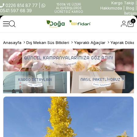
Kargo Takip
|
1500₺ VE ÜZERİ
0226 814 87 77
|
Hakkımızda
|
Blog
|
ALIŞVERİŞLERDE
0541 597 68 39
ÜCRETSİZ KARGO
İletişim
0
Anasayfa
Dış Mekan Süs Bitkileri
Yapraklı Ağaçlar
Yaprak Döken