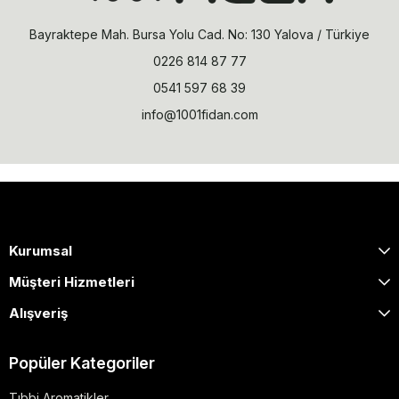
Bayraktepe Mah. Bursa Yolu Cad. No: 130 Yalova / Türkiye
0226 814 87 77
0541 597 68 39
info@1001fidan.com
Kurumsal
Müşteri Hizmetleri
Alışveriş
Popüler Kategoriler
Tıbbi Aromatikler