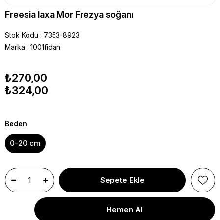
Freesia laxa Mor Frezya soğanı
Stok Kodu
7353-8923
Marka
:
1001fidan
₺270,00
₺324,00
Beden
0-20 cm