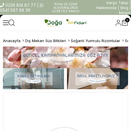
Kargo Takip
|
1500₺ VE ÜZERİ
0226 814 87 77
|
Hakkımızda
|
Blog
|
ALIŞVERİŞLERDE
0541 597 68 39
ÜCRETSİZ KARGO
İletişim
0
Anasayfa
Dış Mekan Süs Bitkileri
Soğanlı Yumrulu Rizomlular
Soğ