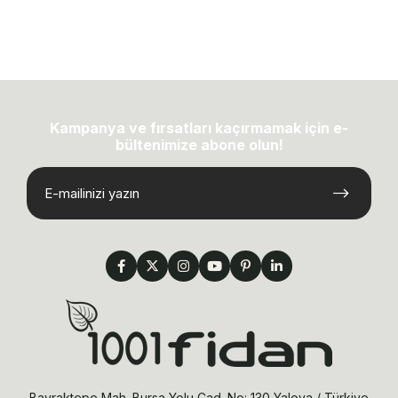
Kampanya ve fırsatları kaçırmamak için e-
bültenimize abone olun!
Bayraktepe Mah. Bursa Yolu Cad. No: 130 Yalova / Türkiye