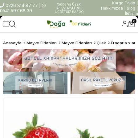
Kargo Takip
|
1500₺ VE ÜZERİ
0226 814 87 77
|
Hakkımızda
|
Blog
|
ALIŞVERİŞLERDE
0541 597 68 39
ÜCRETSİZ KARGO
İletişim
0
Anasayfa
Meyve Fidanları
Meyve Fidanları
Çilek