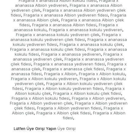
Fragaria x ananassa Albion kokulu fidesi
Fragaria x
,
ananassa Albion yediveren
Fragaria x ananassa Albion
,
yediveren çilek
Fragaria x ananassa Albion yediveren çilek
,
fidesi
Fragaria x ananassa Albion yediveren fidesi
Fragaria
,
,
x ananassa Albion çilek
Fragaria x ananassa Albion çilek
,
fidesi
Fragaria x ananassa Albion fidesi
Fragaria x
,
,
ananassa kokulu
Fragaria x ananassa kokulu yediveren
,
,
Fragaria x ananassa kokulu yediveren çilek
Fragaria x
,
ananassa kokulu yediveren çilek fidesi
Fragaria x ananassa
,
kokulu yediveren fidesi
Fragaria x ananassa kokulu çilek
,
,
Fragaria x ananassa kokulu çilek fidesi
Fragaria x ananassa
,
kokulu fidesi
Fragaria x ananassa yediveren
Fragaria x
,
,
ananassa yediveren çilek
Fragaria x ananassa yediveren
,
çilek fidesi
Fragaria x ananassa yediveren fidesi
Fragaria x
,
,
ananassa çilek
Fragaria x ananassa çilek fidesi
Fragaria x
,
,
ananassa fidesi
Fragaria x Albion
Fragaria x Albion kokulu
,
,
,
Fragaria x Albion kokulu yediveren
Fragaria x Albion kokulu
,
yediveren çilek
Fragaria x Albion kokulu yediveren çilek
,
fidesi
Fragaria x Albion kokulu yediveren fidesi
Fragaria x
,
,
Albion kokulu çilek
Fragaria x Albion kokulu çilek fidesi
,
,
Fragaria x Albion kokulu fidesi
Fragaria x Albion yediveren
,
,
Fragaria x Albion yediveren çilek
Fragaria x Albion yediveren
,
çilek fidesi
Fragaria x Albion yediveren fidesi
Fragaria x
,
,
Albion çilek
Fragaria x Albion çilek fidesi
Fragaria x Albion
,
,
fidesi
,
Lütfen Üye Girişi Yapın
Üye Girişi