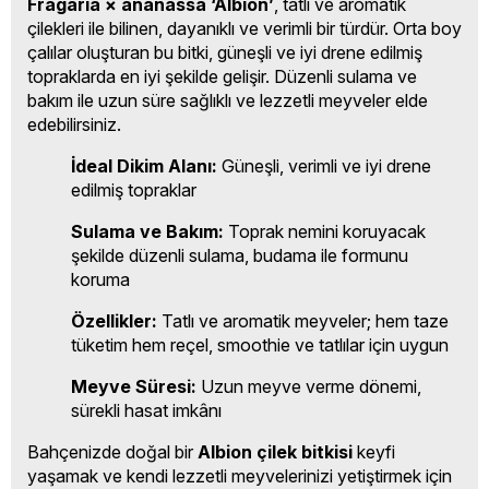
Fragaria × ananassa ‘Albion’
, tatlı ve aromatik
çilekleri ile bilinen, dayanıklı ve verimli bir türdür. Orta boy
çalılar oluşturan bu bitki, güneşli ve iyi drene edilmiş
topraklarda en iyi şekilde gelişir. Düzenli sulama ve
bakım ile uzun süre sağlıklı ve lezzetli meyveler elde
edebilirsiniz.
İdeal Dikim Alanı:
Güneşli, verimli ve iyi drene
edilmiş topraklar
Sulama ve Bakım:
Toprak nemini koruyacak
şekilde düzenli sulama, budama ile formunu
koruma
Özellikler:
Tatlı ve aromatik meyveler; hem taze
tüketim hem reçel, smoothie ve tatlılar için uygun
Meyve Süresi:
Uzun meyve verme dönemi,
sürekli hasat imkânı
Bahçenizde doğal bir
Albion çilek bitkisi
keyfi
yaşamak ve kendi lezzetli meyvelerinizi yetiştirmek için