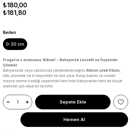
₺180,00
₺181,80
Beden
0-20 cm
Fragaria × ananassa ‘Albion’ – Bahçenize Lezzetli ve Dayanıklı
Çilekler
Bahçenizde veya saksınızda yetiştirebileceğiniz
Albion çilek fidanı
,
tatlı, aromatik ve iri meyveleri ile öne çıkar. Kolay bakımı ve sürekli
meyve verme özelliği sayesinde hem hobi bahçıvanları hem de küçük
üreticiler için ideal bir tercihtir.