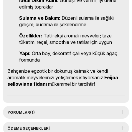
İdeal Dikim Alanı:
Güneşli ve verimli, iyi drene
edilmiş topraklar
Sulama ve Bakım:
Düzenli sulama ile sağlıklı
gelişim; budama ile şekillendirme
Özellikler:
Tatlı-ekşi aromalı meyveler; taze
tüketim, reçel, smoothie ve tatlılar için uygun
Yapı:
Orta boy, dekoratif çalı veya küçük ağaç
formunda
Bahçenize egzotik bir dokunuş katmak ve kendi
aromatik meyvelerinizi yetiştirmek istiyorsanız
Feijoa
sellowiana fidanı
mükemmel bir tercihtir!
YORUMLAR
(1)
ÖDEME SEÇENEKLERI