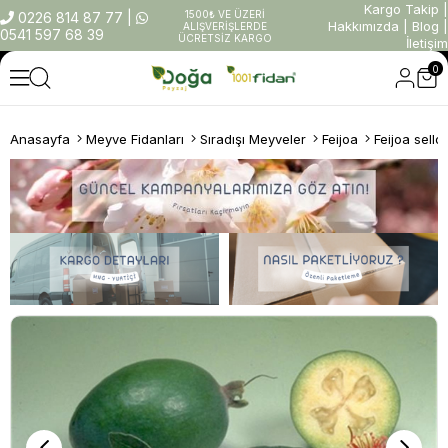
Kargo Takip
|
1500₺ VE ÜZERİ
0226 814 87 77
|
Hakkımızda
|
Blog
|
ALIŞVERİŞLERDE
0541 597 68 39
ÜCRETSİZ KARGO
İletişim
0
Anasayfa
Meyve Fidanları
Sıradışı Meyveler
Feijoa
Feijoa sell