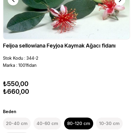
Feijoa sellowiana Feyjoa Kaymak Ağacı fidanı
Stok Kodu
344-2
Marka
:
1001fidan
₺550,00
₺660,00
Beden
20-40 cm
40-60 cm
80-120 cm
10-30 cm