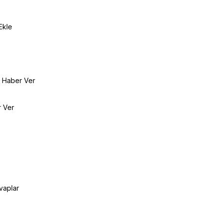
Ekle
e Haber Ver
r Ver
vaplar