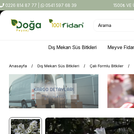
0226 814 87 77
|
0541 597 68 39
1500₺ VE
Dış Mekan Süs Bitkileri
Meyve Fidan
Anasayfa
Dış Mekan Süs Bitkileri
Çalı Formlu Bitkiler