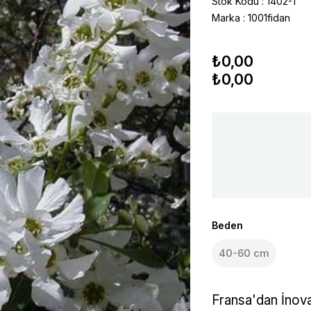
Stok Kodu
1402-1
Marka
:
1001fidan
₺0,00
₺0,00
Beden
40-60 cm
Fransa'dan İnova