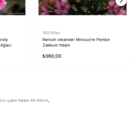
1001fidan
andy
Nerium oleander Minouche Pembe
 Ağacı
Zakkum fidanı
₺360,00
nci çalısı fidanı 40-60cm
,