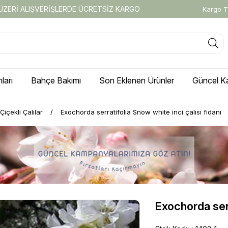
 ÜZERİ ALIŞVERİŞLERDE ÜCRETSİZ KARGO
Kargo T
ları
Bahçe Bakımı
Son Eklenen Ürünler
Güncel K
Çiçekli Çalılar
Exochorda serratifolia Snow white inci çalısı fidanı
Exochorda serr