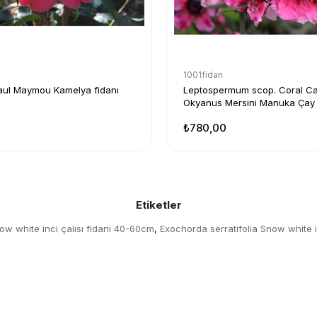
1001fidan
aul Maymou Kamelya fidanı
Leptospermum scop. Coral C
Okyanus Mersini Manuka Çay
₺780,00
Etiketler
ow white inci çalısı fidanı 40-60cm
Exochorda serratifolia Snow white i
,