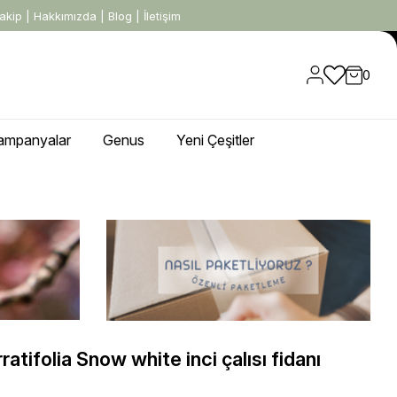
akip
|
Hakkımızda
|
Blog
|
İletişim
0
ampanyalar
Genus
Yeni Çeşitler
atifolia Snow white inci çalısı fidanı