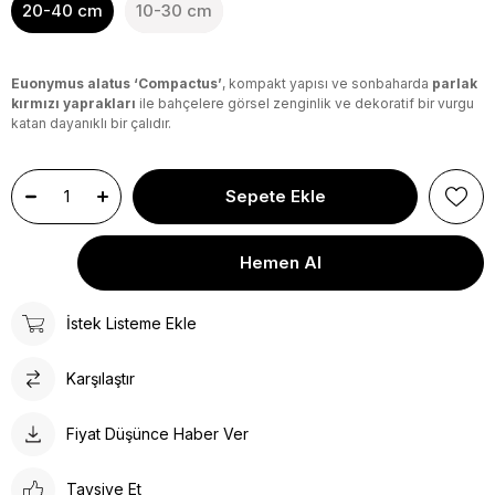
20-40 cm
10-30 cm
Euonymus alatus ‘Compactus’
, kompakt yapısı ve sonbaharda
parlak
kırmızı yaprakları
ile bahçelere görsel zenginlik ve dekoratif bir vurgu
katan dayanıklı bir çalıdır.
İstek Listeme Ekle
Karşılaştır
Fiyat Düşünce Haber Ver
Tavsiye Et