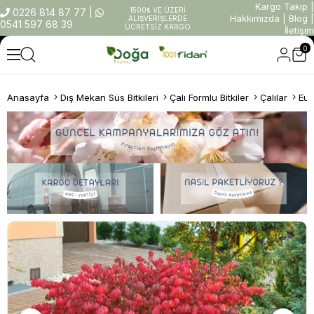
Kargo Takip
|
1500₺ VE ÜZERİ
0226 814 87 77
|
Hakkımızda
|
Blog
|
ALIŞVERİŞLERDE
0541 597 68 39
ÜCRETSİZ KARGO
İletişim
0
Anasayfa
Dış Mekan Süs Bitkileri
Çalı Formlu Bitkiler
Çalılar