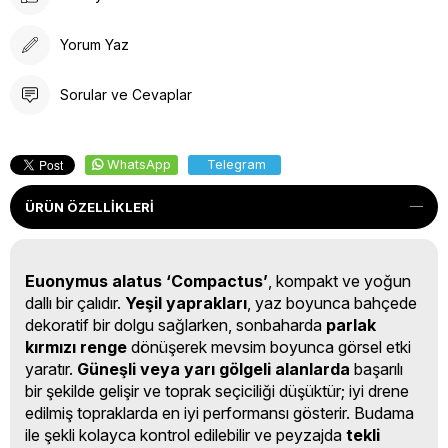
Yorum Yaz
Sorular ve Cevaplar
WhatsApp
Telegram
ÜRÜN ÖZELLIKLERI
Euonymus alatus ‘Compactus’
, kompakt ve yoğun
dallı bir çalıdır.
Yeşil yaprakları
, yaz boyunca bahçede
dekoratif bir dolgu sağlarken, sonbaharda
parlak
kırmızı renge
dönüşerek mevsim boyunca görsel etki
yaratır.
Güneşli veya yarı gölgeli alanlarda
başarılı
bir şekilde gelişir ve toprak seçiciliği düşüktür; iyi drene
edilmiş topraklarda en iyi performansı gösterir. Budama
ile şekli kolayca kontrol edilebilir ve peyzajda
tekli