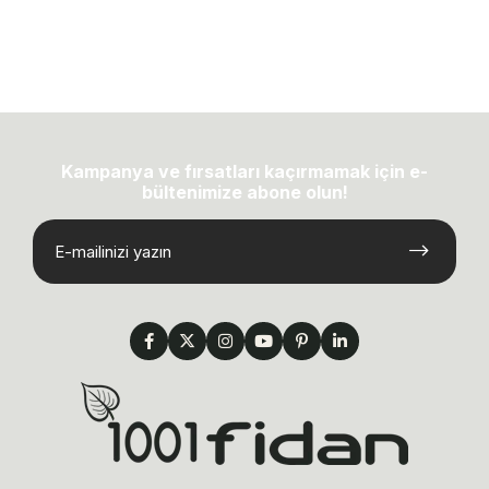
Kampanya ve fırsatları kaçırmamak için e-
bültenimize abone olun!