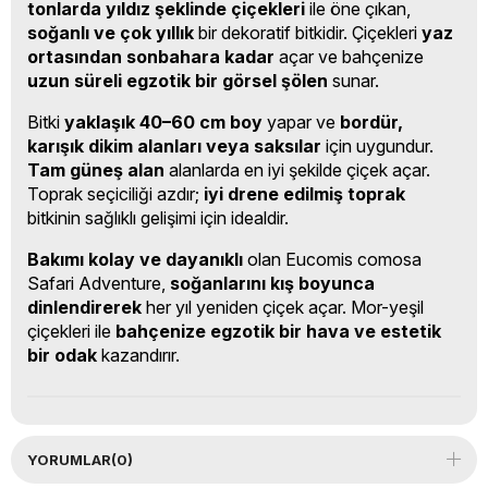
tonlarda yıldız şeklinde çiçekleri
ile öne çıkan,
soğanlı ve çok yıllık
bir dekoratif bitkidir. Çiçekleri
yaz
ortasından sonbahara kadar
açar ve bahçenize
uzun süreli egzotik bir görsel şölen
sunar.
Bitki
yaklaşık 40–60 cm boy
yapar ve
bordür,
karışık dikim alanları veya saksılar
için uygundur.
Tam güneş alan
alanlarda en iyi şekilde çiçek açar.
Toprak seçiciliği azdır;
iyi drene edilmiş toprak
bitkinin sağlıklı gelişimi için idealdir.
Bakımı kolay ve dayanıklı
olan Eucomis comosa
Safari Adventure,
soğanlarını kış boyunca
dinlendirerek
her yıl yeniden çiçek açar. Mor-yeşil
çiçekleri ile
bahçenize egzotik bir hava ve estetik
bir odak
kazandırır.
YORUMLAR
(0)