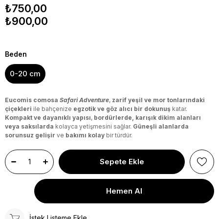
₺750,00
₺900,00
Beden
0-20 cm
Eucomis comosa
Safari Adventure
,
zarif yeşil ve mor tonlarındaki
çiçekleri
ile bahçenize
egzotik ve göz alıcı bir dokunuş
katar.
Kompakt ve dayanıklı yapısı
,
bordürlerde, karışık dikim alanları
veya saksılarda
kolayca yetişmesini sağlar.
Güneşli alanlarda
sorunsuz gelişir
ve
bakımı kolay
bir türdür.
İstek Listeme Ekle