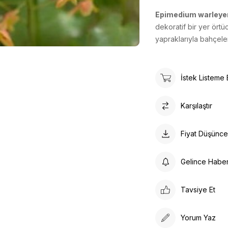
Epimedium warley
dekoratif bir yer örtü
yapraklarıyla bahçele
İstek Listeme 
Karşılaştır
Fiyat Düşünc
Gelince Habe
Tavsiye Et
Yorum Yaz