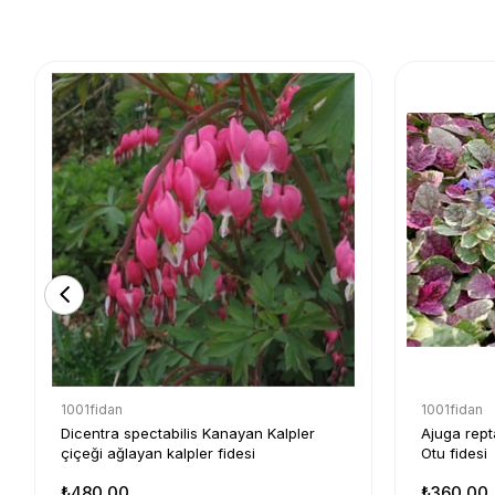
1001fidan
1001fidan
Dicentra spectabilis Kanayan Kalpler
Ajuga rept
çiçeği ağlayan kalpler fidesi
Otu fidesi
₺480,00
₺360,00