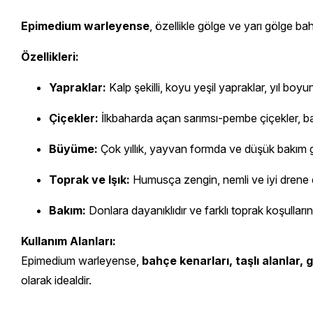
Epimedium warleyense
, özellikle gölge ve yarı gölge bah
Özellikleri:
Yapraklar:
Kalp şekilli, koyu yeşil yapraklar, yıl boy
Çiçekler:
İlkbaharda açan sarımsı-pembe çiçekler, ba
Büyüme:
Çok yıllık, yayvan formda ve düşük bakım ger
Toprak ve Işık:
Humusça zengin, nemli ve iyi drene edi
Bakım:
Donlara dayanıklıdır ve farklı toprak koşullar
Kullanım Alanları:
Epimedium warleyense,
bahçe kenarları, taşlı alanlar
olarak idealdir.