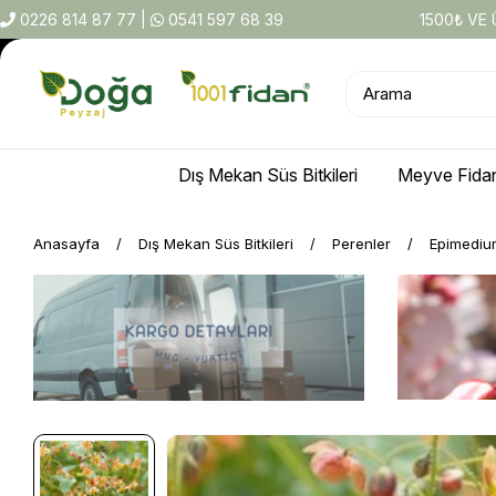
0226 814 87 77
|
0541 597 68 39
1500₺ VE
Dış Mekan Süs Bitkileri
Meyve Fidan
Anasayfa
Dış Mekan Süs Bitkileri
Perenler
Epimedium