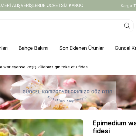
 ÜZERİ ALIŞVERİŞLERDE ÜCRETSİZ KARGO
Kargo T
ları
Bahçe Bakımı
Son Eklenen Ürünler
Güncel K
 warleyense keşiş külahıaz gın teke otu fidesi
Epimedium war
fidesi