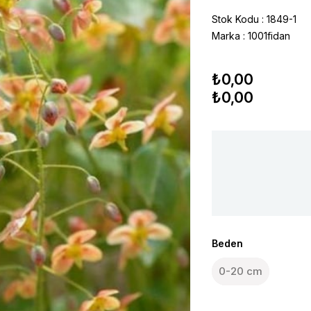
Stok Kodu
1849-1
Marka
:
1001fidan
₺0,00
₺0,00
Beden
0-20 cm