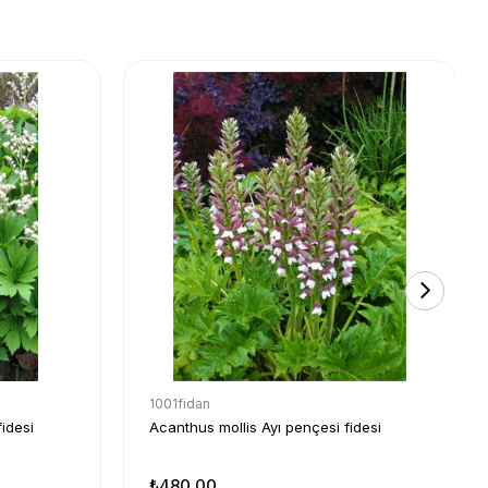
1001fidan
idesi
Acanthus mollis Ayı pençesi fidesi
₺480,00