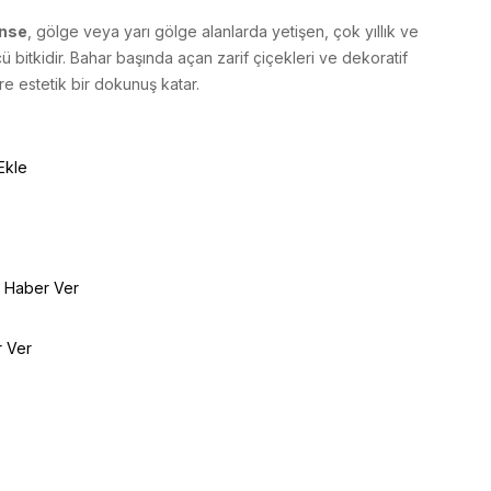
ense
, gölge veya yarı gölge alanlarda yetişen, çok yıllık ve
cü bitkidir. Bahar başında açan zarif çiçekleri ve dekoratif
re estetik bir dokunuş katar.
Ekle
e Haber Ver
r Ver