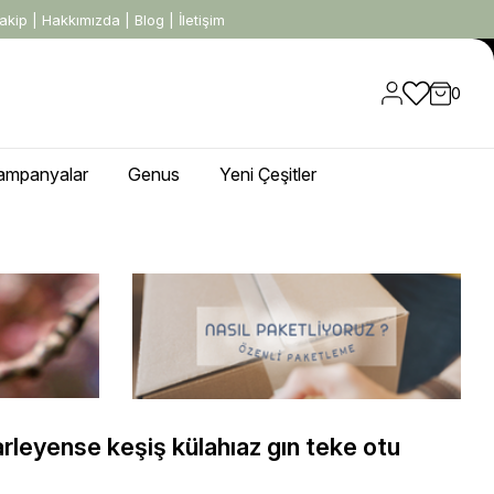
akip
|
Hakkımızda
|
Blog
|
İletişim
0
ampanyalar
Genus
Yeni Çeşitler
leyense keşiş külahıaz gın teke otu